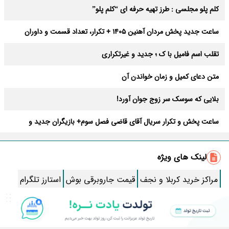
کلم پلو مجلسی : طرز تهیه حرفه ای “کلم پلو”
ساعت جدید پخش مردان آهنین 1405 + تکرار، تعداد قسمت و داوران
تقلب اسم فامیل با ک ؛ جدید و غیرتکراری
متن دعای کمیل و زمان خواندن آن
بلایی که سوسک سر زوج جوان آورد!
ساعت پخش و تکرار سریال آقای قاضی فصل سوم+ بازیگران جدید و
داستان
طرز تهیه سالاد ماکارونی خانگی خوشمزه و لذیذ + آموزش تصویری
لینک های ویژه
طرز تهیه پاستا با سس آلفردو و مرغ فوری + آموزش تصویری پنه
مراکز خرید کربلا و نجف
قیمت جاروبرقی بوش
استارز تلگرام
جواب کامل اسم فامیل با “س”
تور مشهد با قطار
خرید بلیط قطار
ماه قرمز نشانه آخر دنیا در آسمان ظاهر شد !