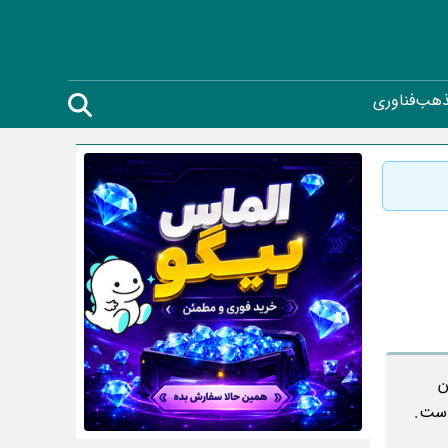
ذهب
فناوری
ن
است.