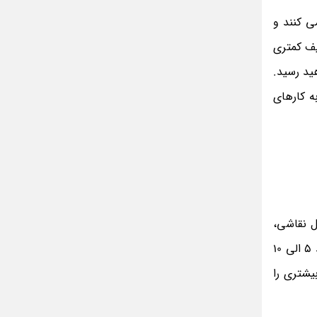
مینا جعفر زاده
بازیگران سریال رویای نیمه شب کنار همسر و
ی کنند و
خانواده شان+ عکسهای شخصی جذاب
یف کمتری
متن کامل زیارت عاشورا همراه با ترجمه و صوت
ید رسید.
ادویه های لاغر کننده برای شما که چاق هستید
ه کارهای
متن زیارت عاشورا بدون ترجمه با خط درشت
و خوانا
ل نقاشی،
، گوش دادن به موسیقی مورد علاقه تان و یا حتی کار با تلفن همراه تان نیز می باشد. شما روزانه فقط می توانید 5 الی 10
بیشتری را