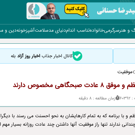
 و هنر
سرگرمی
خانواده
تناسب اندام
دنیای مد
سلامت
آشپزخونه
دین و م
کانال اخبار جذاب
اخبار روز آزاد
بله
موفقیت
 8 عادت صبحگاهی مخصوص دارند
603
زمان مطالعه : 8 دقیقه
ظم و با برنامه که به تمام کارهایشان به نحو احسنت می رسند با دیگرا
ندانی ندارند تنها راز موفقیت آنها داشتن چند عادت روزانه بسیار مهم 