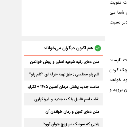
ن عامل نیز باعث تقویت
م شما می
وع کنید و اگر شما زندگی مجردی دارید، اگر 15 دقیقه زودتر نسبت
هم اکنون دیگران می‌خوانند
ت ناپسند
متن دعای رقیه شرعیه اصلی و روش خواندن
آن برای ازدواج و ثروت + عوارض
 چک کردن
کلم پلو مجلسی : طرز تهیه حرفه ای “کلم پلو”
ود خواهد
ساعت جدید پخش مردان آهنین 1405 + تکرار،
 بروید و
تعداد قسمت و داوران
تقلب اسم فامیل با ک ؛ جدید و غیرتکراری
متن دعای کمیل و زمان خواندن آن
بلایی که سوسک سر زوج جوان آورد!