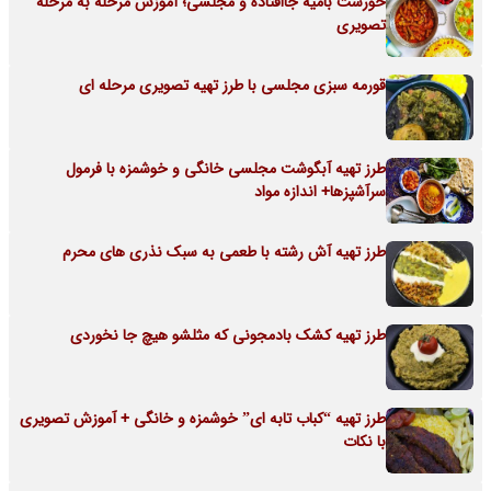
خورشت بامیه جاافتاده و مجلسی؛ آموزش مرحله به مرحله
تصویری
قورمه سبزی مجلسی با طرز تهیه تصویری مرحله ای
طرز تهیه آبگوشت مجلسی خانگی و خوشمزه با فرمول
سرآشپزها+ اندازه مواد
طرز تهیه آش رشته با طعمی به سبک نذری های محرم
طرز تهیه کشک بادمجونی که مثلشو هیچ جا نخوردی
طرز تهیه “کباب تابه ای” خوشمزه و خانگی + آموزش تصویری
با نکات