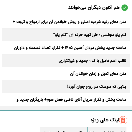
هم اکنون دیگران می‌خوانند
متن دعای رقیه شرعیه اصلی و روش خواندن آن برای ازدواج و ثروت +
عوارض
کلم پلو مجلسی : طرز تهیه حرفه ای “کلم پلو”
ساعت جدید پخش مردان آهنین 1405 + تکرار، تعداد قسمت و داوران
تقلب اسم فامیل با ک ؛ جدید و غیرتکراری
متن دعای کمیل و زمان خواندن آن
بلایی که سوسک سر زوج جوان آورد!
ساعت پخش و تکرار سریال آقای قاضی فصل سوم+ بازیگران جدید و
داستان
طرز تهیه سالاد ماکارونی خانگی خوشمزه و لذیذ + آموزش تصویری
لینک های ویژه
طرز تهیه پاستا با سس آلفردو و مرغ فوری + آموزش تصویری پنه