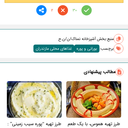
2
30
منبع:
بخش آشپزخانه نمناک/ن/ن.ح
برچسب‌:
بورانی و پوره
غذاهای محلی مازندران
مطالب پیشنهادی
طرز تهیه هموس، با یک طعم
طرز تهیه “پوره سیب زمینی” :