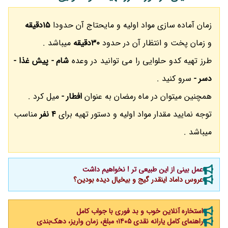
زمان آماده سازی مواد اولیه و مایحتاج آن حدودا
15دقیقه
و زمان پخت و انتظار آن در حدود
30دقیقه
میباشد .
طرز تهیه کدو حلوایی را می توانید در وعده
شام - پیش غذا -
دسر -
سرو کنید .
همچنین میتوان در ماه رمضان به عنوان
افطار -
میل کرد .
توجه نمایید مقدار مواد اولیه و دستور تهیه برای
4 نفر
مناسب
میباشد .
عمل بینی از این طبیعی تر ! نخواهیم داشت
عروس داماد اینقدر گیج و بیخیال دیده بودین؟
استخاره آنلاین خوب و بد فوری با جواب کامل
راهنمای کامل یارانه نقدی ۱۴۰۵؛ مبلغ، زمان واریز، دهک‌بندی