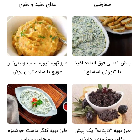
سفارشی
غذای مفید و مقوی
پیش غذایی فوق العاده لذیذ
طرز تهیه “پوره سیب زمینی” و
با “بورانی اسفناج”
هویج با ساده ترین روش
طرز تهیه “تاپناده” یک پیش
طرز تهیه کنگر ماست خوشمزه
غذای خوشمزه و دلپذیر
شهرهای مختلف