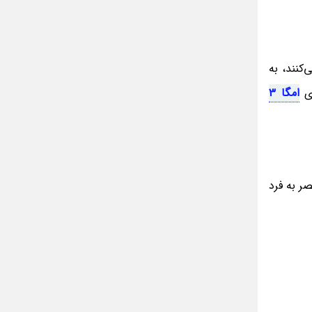
مینا جعفر زاده
بازیگران سریال رویای نیمه شب کنار همسر و
خانواده شان+ عکسهای شخصی جذاب
متن کامل زیارت عاشورا همراه با ترجمه و صوت
‌کنند، به
ادویه های لاغر کننده برای شما که چاق هستید
ی
امگا 3
متن زیارت عاشورا بدون ترجمه با خط درشت
و خوانا
حصر به فرد