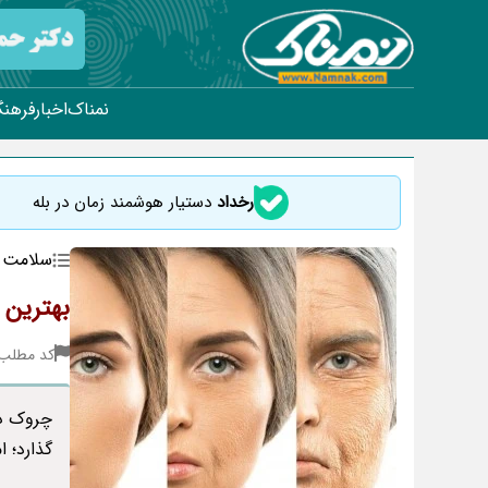
نمناک
اخبار
فرهنگ
رخداد
دستیار هوشمند زمان در بله
سلامت
بهترین 
کد مطلب : 38
چروک دو
گذارد؛ 