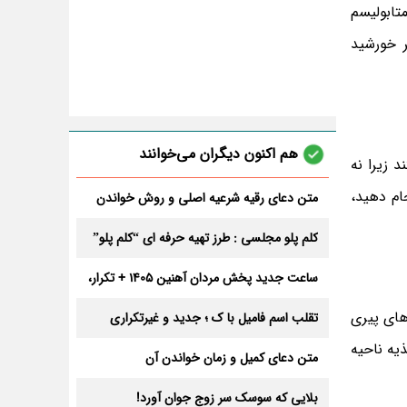
تابولیسم
 خورشید
هم اکنون دیگران می‌خوانند
نم‌ها در 20 سالگی ایده آل هستند زیرا نه
جام دهید،
متن دعای رقیه شرعیه اصلی و روش خواندن
آن برای ازدواج و ثروت + عوارض
کلم پلو مجلسی : طرز تهیه حرفه ای “کلم پلو”
ساعت جدید پخش مردان آهنین 1405 + تکرار،
تعداد قسمت و داوران
های پیری
تقلب اسم فامیل با ک ؛ جدید و غیرتکراری
غذیه ناحیه
متن دعای کمیل و زمان خواندن آن
بلایی که سوسک سر زوج جوان آورد!