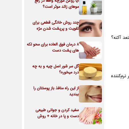
آیا روغن مورچه واقعا در رفع
موهای زائد موثر است؟
چند روش خانگی قطعی برای
تقویت و پرپشت شدن مژه
عد آکنه؟
8 درمان فوق العاده برای محو لکه
های پشت دست
گل سر شور اصل چیه و به چه
درد میخوره؟
نرم‌کننده
از این راه منافذ باز پوستتان را
ببندید
سفید کردن و جوانی طبیعی
دست و پا در خانه + روش