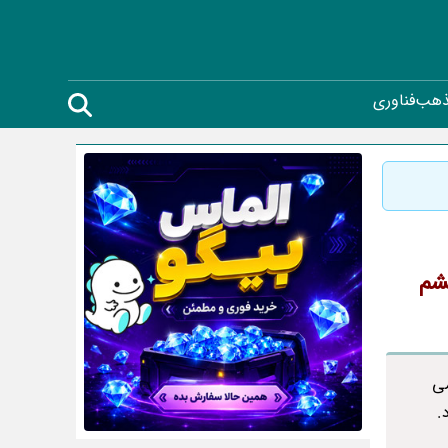
ذهب
فناوری
شم
می
.