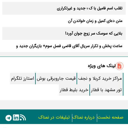
تقلب اسم فامیل با ک ؛ جدید و غیرتکراری
متن دعای کمیل و زمان خواندن آن
بلایی که سوسک سر زوج جوان آورد!
ساعت پخش و تکرار سریال آقای قاضی فصل سوم+ بازیگران جدید و
داستان
طرز تهیه سالاد ماکارونی خانگی خوشمزه و لذیذ + آموزش تصویری
لینک های ویژه
طرز تهیه پاستا با سس آلفردو و مرغ فوری + آموزش تصویری پنه
مراکز خرید کربلا و نجف
قیمت جاروبرقی بوش
استارز تلگرام
جواب کامل اسم فامیل با “س”
تور مشهد با قطار
خرید بلیط قطار
ماه قرمز نشانه آخر دنیا در آسمان ظاهر شد !
جملات زیبا برای بهترین پدر دنیا
صفحه نخست
درباره نمناک
تبلیغات در نمناک
معجزات سوره توحید در برآورده شدن سریع حاجت