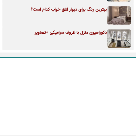
بهترین رنگ برای دیوار اتاق خواب کدام است؟
دکوراسیون منزل با ظروف سرامیکی +تصاویر