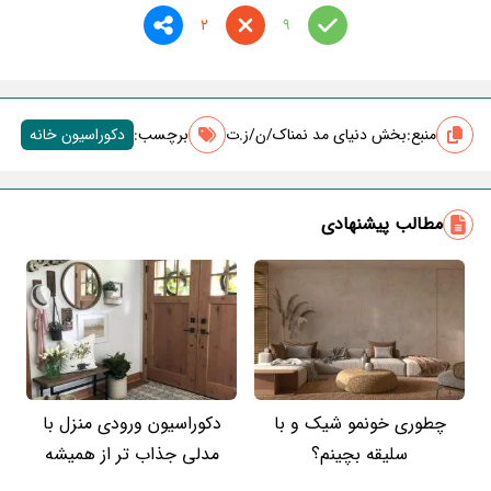
2
9
منبع:
بخش دنیای مد نمناک/ن/ز.ت
برچسب‌:
دکوراسیون خانه
مطالب پیشنهادی
چطوری خونمو شیک و با
دکوراسیون ورودی منزل با
سلیقه بچینم؟
مدلی جذاب تر از همیشه