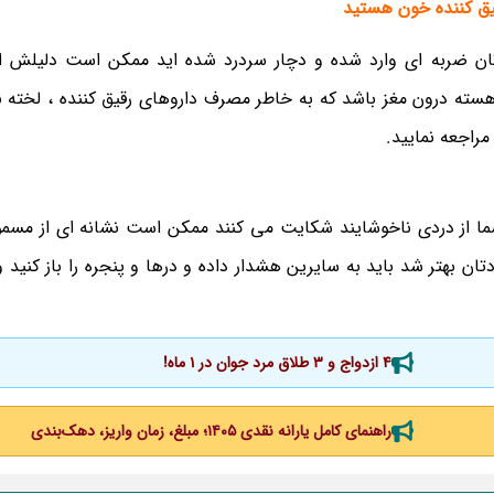
تان ضربه ای وارد شده و دچار سردرد شده اید ممکن است دلیلش ا
یزی آهسته درون مغز باشد که به خاطر مصرف داروهای رقیق کننده ، لخته
مراجعه نمایید.
با شما از دردی ناخوشایند شکایت می کنند ممکن است نشانه ای از مس
حیط سردردتان بهتر شد باید به سایرین هشدار داده و درها و پنجره را باز کنید 
4 ازدواج و 3 طلاق مرد جوان در 1 ماه!
راهنمای کامل یارانه نقدی ۱۴۰۵؛ مبلغ، زمان واریز، دهک‌بندی