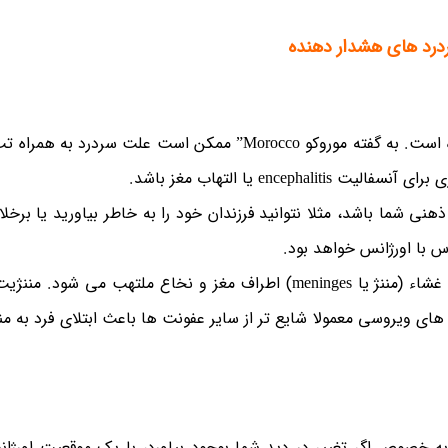
درد های هشدار دهنده
مسلما یک سردرد شدید به همراه تب برایتان نگران کننده است. به گفته موروکو Morocco” ممکن است علت س
ی شما باشد، مثلا نتوانید فرزندان خود را به خاطر بیاورید یا برخل
س با اورژانس خواهد بود.
*مننژیت meningitis :یا سرسام، بیماری ای است که درآن غشاء (مننژ یا meninges) اطراف مغز و نخاع ملتهب می
 های ویروسی معمولا شایع تر از سایر عفونت ها باعث ابتلای فرد به م
ه خصوص اگر تغییر در دید شما بوجود بیاورد، با یک موقعیت اورژان