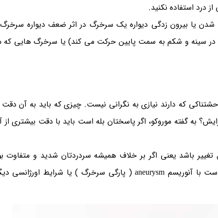
ز درد استفاده نکنید.
 است از بزرگ شدن یا بیرون زدگی دیواره یک سرخرگ در اثر ضعف دیواره سرخرگ
 و در سینه و شکم به سمت پایین حرکت می کند) یا سرخرگ هایی که مغ
شتناکی که دارند نیازی به نگرانی نیست. چیزی که باید به آن دقت ک
یش؟ به گفته موروکو، اگر پاسختان بله است باید با دقت بیشتری از 
 تغییر باشد یعنی اگر بر خلاف همیشه سردردتان شدید و متفاوت بو
یکسانی نداشت باید به اورژانس مراجعه نمایید ممکن است با آنوریسم aneurysm ( پارگی سرخرگ ) یا شرایط