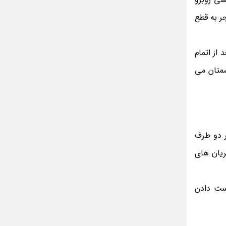
مینا جعفر زاده
بازیگران سریال رویای نیمه شب کنار همسر و
ر به قطع
خانواده شان+ عکسهای شخصی جذاب
متن کامل زیارت عاشورا همراه با ترجمه و صوت
از اتمام
ادویه های لاغر کننده برای شما که چاق هستید
شمتان می
متن زیارت عاشورا بدون ترجمه با خط درشت
و خوانا
 در یک یا هر دو طرف
نجر به التهاب شریان های
دست دادن