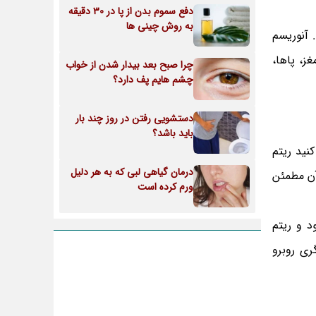
دفع سموم بدن از پا در 30 دقیقه
به روش چینی ها
. آنوریسم
ز، پاها،
چرا صبح بعد بیدار شدن از خواب
چشم هایم پف دارد؟
دستشویی رفتن در روز چند بار
باید باشد؟
نید ریتم
درمان گیاهی لبی که به هر دلیل
آن مطمئن
ورم کرده است
د و ریتم
 اورژانسی دیگری روبرو