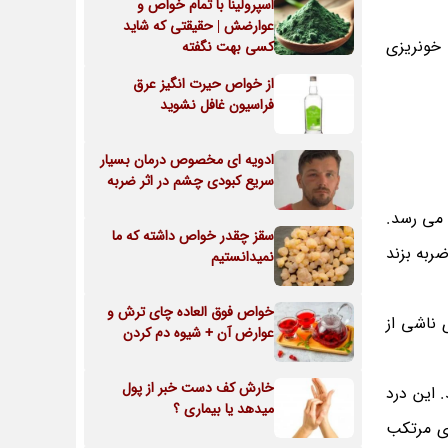
اسپرولینا با تمام خواص و
عوارضش | حقیقتی که شاید
 خونریزی
کسی بهت نگفته
از خواص حیرت انگیز عرق
فراسیون غافل نشوید
ادویه ای مخصوص درمان بسیار
سریع کبودی چشم در اثر ضربه
شدت می رسد.
سقز چقدر خواص داشته که ما
 ضربه بزند
نمیدانستیم
خواص فوق العاده چای ترش و
 دلیلش خونریزی مغزی ناشی از
عوارض آن + شیوه دم کردن
خارش کف دست خبر از پول
. این درد
میدهد یا بیماری ؟
دی مرتکب