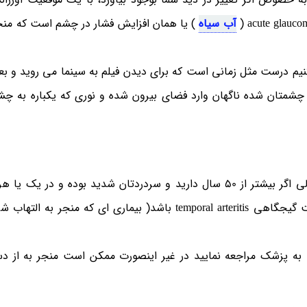
آب سیاه
) یا همان افزایش فشار در چشم است که منج
یم درست مثل زمانی است که برای دیدن فیلم به سینما می روید و بعد 
متان شده ناگهان وارد فضای بیرون شده و نوری که یکباره به چ
در اغلب موارد، دلیلی برای ترس از سردرد وجود ندارد. ولی اگر بیشتر از 50 سال دارید و سردردتان شدید بوده و
گیجگاهتان متمرکز می شود می تواند نشانه ای از آرتریت گیجگاهی temporal arteritis باشد( بیماری ای که م
ا به پزشک مراجعه نمایید در غیر اینصورت ممکن است منجر به از 