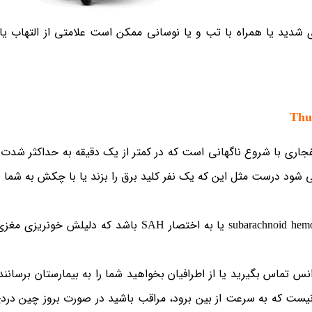
شدید یا همراه با تب و یا نوسانی ممکن است علامتی از التهاب یا
ختصار TC سردردی شدید و انفجاری با شروع ناگهانی است که در کمتر از یک دقیقه به حداکثر 
 ناگهانی شروع می شود درست مثل این که یک نفر کلید برق را بزند یا با چکش به شما
ممکن است نشان دهنده خونریزی سوباراکونوئید subarachnoid hemorrhage یا به اختصار SAH باشد که
انس تماس بگیرید یا از اطرافیان بخواهید شما را به بیمارستان برسانند
نیست که به سرعت از بین برود، مراقب باشید در صورت بروز چین در