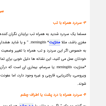
سر
3- سردرد همراه با تب
مغزی باشد، مثلا
مننژیت
* meningitis. ” و یا شاید هشداری برای آنسفالیت encephalitis یا التهاب مغز باشد.
به خصوص اگر این سردرد و تب همراه با تغییر وضعیت ذهن
خودتان عمل می کنید، این نشانه ها دلیل خوبی برای تما
ویروسی، باکتریایی، قارچی و غیره وجود دارد، اما عفونت
شوند.
4- سردرد همراه با درد پشت یا اطراف چشم
به گفته موروکو ” اگر سردردتان با
درد چشم
همراه بود، ب