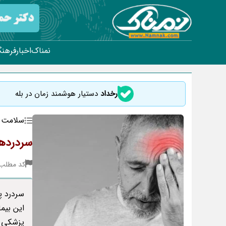
نمناک
اخبار
فرهنگ
رخداد
دستیار هوشمند زمان در بله
سلامت
سردردها
کد مطلب : 15
سردرد پ
این بیما
پزشکی د