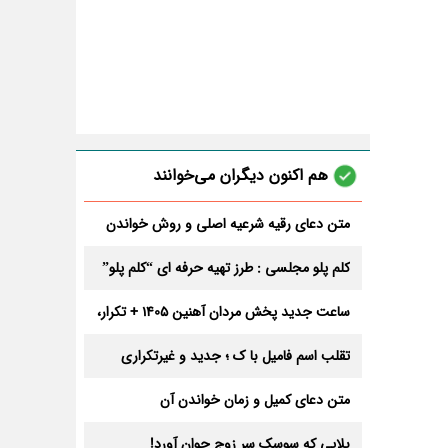
هم اکنون دیگران می‌خوانند
متن دعای رقیه شرعیه اصلی و روش خواندن
آن برای ازدواج و ثروت + عوارض
کلم پلو مجلسی : طرز تهیه حرفه ای “کلم پلو”
ساعت جدید پخش مردان آهنین 1405 + تکرار،
تعداد قسمت و داوران
تقلب اسم فامیل با ک ؛ جدید و غیرتکراری
متن دعای کمیل و زمان خواندن آن
بلایی که سوسک سر زوج جوان آورد!