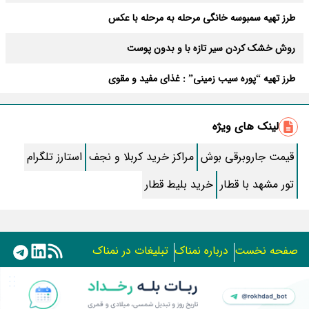
طرز تهیه سمبوسه خانگی مرحله به مرحله با عکس
روش خشک کردن سیر تازه با و بدون پوست
طرز تهیه “پوره سیب زمینی” : غذای مفید و مقوی
زندگی خصوصی بهاره رهنما و ازدواج هایش
لینک های ویژه
طرز تهیه سریع و آسان “مرغ سوخاری رستورانی”
قیمت جاروبرقی بوش
مراکز خرید کربلا و نجف
استارز تلگرام
ریزش همزمان دلار، طلا و سکه؛ قیمت‌های جدید اعلام شد
تور مشهد با قطار
خرید بلیط قطار
راه پولدار شدن به همین سادگی است !
10 نکته ویژه برای پخت ماکارونی مجلسی خوشمزه
صفحه نخست
درباره نمناک
تبلیغات در نمناک
دستور پخت “کیک ساده” + نکات پف کردن کیک
استفاده از مطالب اختصاصی سایت نمناک در سایر رسانه ها فقط
متن کامل زیارت عاشورا همراه با ترجمه و صوت
با کسب مجوز امکان پذیر است.