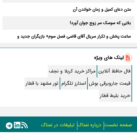
متن دعای کمیل و زمان خواندن آن
بلایی که سوسک سر زوج جوان آورد!
ساعت پخش و تکرار سریال آقای قاضی فصل سوم+ بازیگران جدید و
داستان
طرز تهیه سالاد ماکارونی خانگی خوشمزه و لذیذ + آموزش تصویری
لینک های ویژه
طرز تهیه پاستا با سس آلفردو و مرغ فوری + آموزش تصویری پنه
فال حافظ آنلاین
مراکز خرید کربلا و نجف
جواب کامل اسم فامیل با “س”
قیمت جاروبرقی بوش
استارز تلگرام
تور مشهد با قطار
ماه قرمز نشانه آخر دنیا در آسمان ظاهر شد !
خرید بلیط قطار
جملات زیبا برای بهترین پدر دنیا
معجزات سوره توحید در برآورده شدن سریع حاجت
صفحه نخست
درباره نمناک
تبلیغات در نمناک
سریال نگین ارباب از چه شبکه ای پخش میشود؟ + تکرار و بازیگران