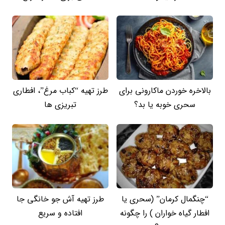
بالاخره خوردن ماکارونی برای
طرز تهیه “کباب مرغ”، افطاری
سحری خوبه یا بد؟
تبریزی ها
“چنگمال کرمان” (سحری یا
طرز تهیه آش جو خانگی جا
افطار گیاه خواران ) را چگونه
افتاده و سریع