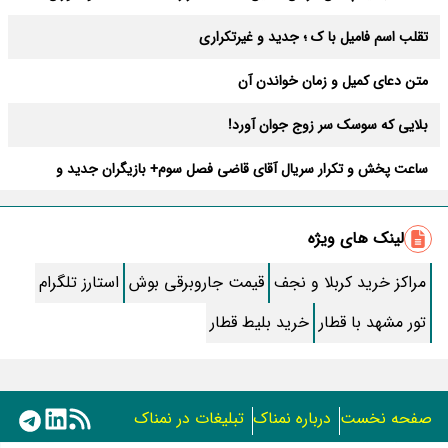
تقلب اسم فامیل با ک ؛ جدید و غیرتکراری
متن دعای کمیل و زمان خواندن آن
بلایی که سوسک سر زوج جوان آورد!
ساعت پخش و تکرار سریال آقای قاضی فصل سوم+ بازیگران جدید و
داستان
طرز تهیه سالاد ماکارونی خانگی خوشمزه و لذیذ + آموزش تصویری
لینک های ویژه
طرز تهیه پاستا با سس آلفردو و مرغ فوری + آموزش تصویری پنه
مراکز خرید کربلا و نجف
قیمت جاروبرقی بوش
استارز تلگرام
جواب کامل اسم فامیل با “س”
تور مشهد با قطار
خرید بلیط قطار
ماه قرمز نشانه آخر دنیا در آسمان ظاهر شد !
جملات زیبا برای بهترین پدر دنیا
صفحه نخست
درباره نمناک
تبلیغات در نمناک
معجزات سوره توحید در برآورده شدن سریع حاجت