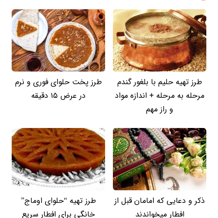
طرز تهیه حلیم با بلغور گندم
طرز پخت حلوای فوری و نرم
مرحله به مرحله + اندازه مواد
در عرض 15 دقیقه
و راز مهم
ذکر و دعایی که امامان قبل از
طرز تهیه “حلوای اوماج”
افطار میخواندند
خانگی برای افطار سریع