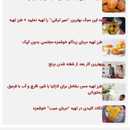
به این سبک بهترین “سیر ترشی” را تهیه نمایید + طرز تهیه
طرز تهیه مربای زردآلو خوشمزه مجلسی بدون کپک
بهترین کار بعد از شفته شدن برنج
طرز تهیه سس بشامل برای لازانیا با شیر، قارچ و آب با فرمول
رستورانی
نکات کلیدی در تهیه “مربای سیب” خوشمزه