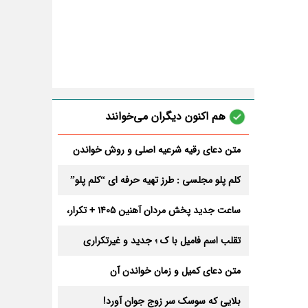
هم اکنون دیگران می‌خوانند
متن دعای رقیه شرعیه اصلی و روش خواندن
آن برای ازدواج و ثروت + عوارض
کلم پلو مجلسی : طرز تهیه حرفه ای “کلم پلو”
ساعت جدید پخش مردان آهنین 1405 + تکرار،
تعداد قسمت و داوران
تقلب اسم فامیل با ک ؛ جدید و غیرتکراری
متن دعای کمیل و زمان خواندن آن
بلایی که سوسک سر زوج جوان آورد!