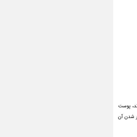
مینا جعفر زاده
بازیگران سریال رویای نیمه شب کنار همسر و
خانواده شان+ عکسهای شخصی جذاب
متن کامل زیارت عاشورا همراه با ترجمه و صوت
ادویه های لاغر کننده برای شما که چاق هستید
متن زیارت عاشورا بدون ترجمه با خط درشت
و خوانا
ند، پوست
ر شدن آن