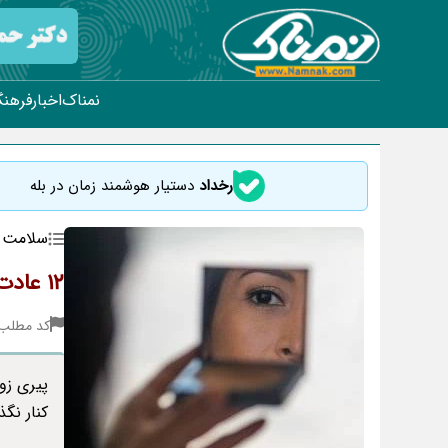
نمناک
اخبار
فرهنگ
رخداد
دستیار هوشمند زمان در بله
سلامت
12 عادت نادرست و غلط که علت پیری زودرس شما می شود
کد مطلب : 23
پیری زو
کنار نگ