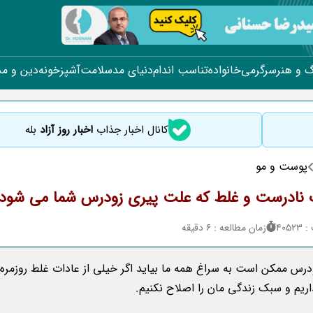
 و هنر
سرگرمی
خانواده
تناسب اندام
دنیای مد
سلامت
آشپزخونه
دین و م
کانال اخبار جذاب
اخبار روز آزاد
بله
پوست و مو
405
زمان مطالعه : 6 دقیقه
درس ممکن است به سراغ همه ما بیاید اگر خیلی از عادات غلط روزمره 
ذاریم و سبک زندگی مان را اصلاح نکنیم.