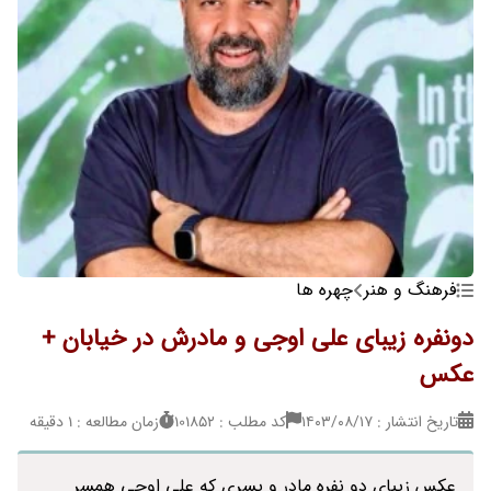
فرهنگ و هنر
چهره ها
دونفره زیبای علی اوجی و مادرش در خیابان +
عکس
تاریخ انتشار : ۱۴۰۳/۰۸/۱۷
کد مطلب : 101852
زمان مطالعه : 1 دقیقه
عکس زیبای دو نفره مادر و پسری که علی اوجی همسر