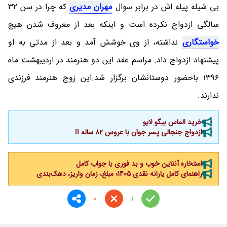
بی شیله پیله اش در برابر سوال
مهران مدیری
که چرا در سن ۳۲
سالگی ازدواج نکرده است و اینکه بعد از معروف شدن هیچ
خواستگاری
نداشته، از وی خوشش آمد و بعد از مدتی به او
پیشنهاد ازدواج داد. مراسم عقد این دو هنرمند در اردیبهشت ماه
1396 باحضور دوستانشان برگزار شد.این زوج هنرمند فرزندی
ندارند.
خرید الماس بیگو لایو
ازدواج جنجالی پسر جوان با عروس 82 ساله !!
استخاره آنلاین خوب و بد فوری با جواب کامل
راهنمای کامل یارانه نقدی ۱۴۰۵؛ مبلغ، زمان واریز، دهک‌بندی
0
1