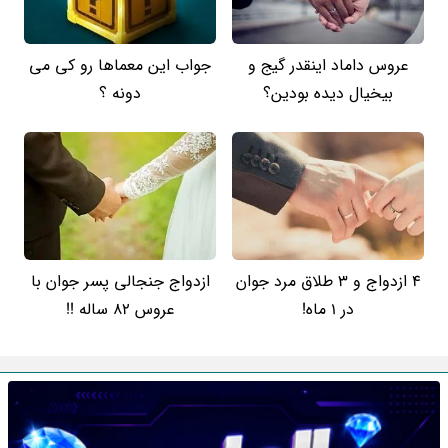
عروس داماد اینقدر گیج و
جواب این معماها رو کی می
بیخیال دیده بودین؟
دونه ؟
4 ازدواج و 3 طلاق مرد جوان
ازدواج جنجالی پسر جوان با
در 1 ماه!
عروس 82 ساله !!