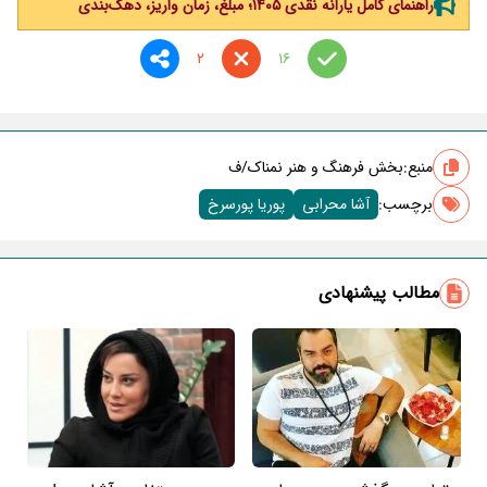
راهنمای کامل یارانه نقدی ۱۴۰۵؛ مبلغ، زمان واریز، دهک‌بندی
2
16
منبع:
بخش فرهنگ و هنر نمناک/ف
برچسب‌:
آشا محرابی
پوریا پورسرخ
مطالب پیشنهادی