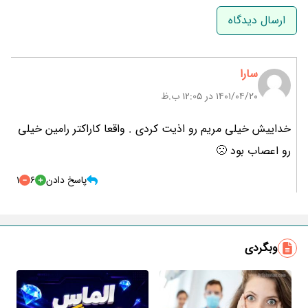
نام و نام خانوادگی
ایمیل
سارا
۱۴۰۱/۰۴/۲۰ در 12:05 ب.ظ
خداییش خیلی مریم رو اذیت کردی . واقعا کاراکتر رامین خیلی
رو اعصاب بود 🙁
پاسخ دادن
6
1
وبگردی