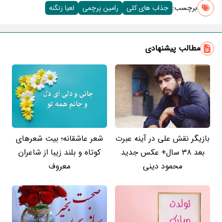
برچسب‌:
جذاب های کلی
رامین پرچمی
لعیا زنگنه
مطالب پیشنهادی
بازیگر نقش علی در آینه عبرت
شعر عاشقانه؛ بیت شعرهای
بعد 38 سال+ عکس جدید
کوتاه و بلند زیبا از شاعران
محمود دینی
معروف