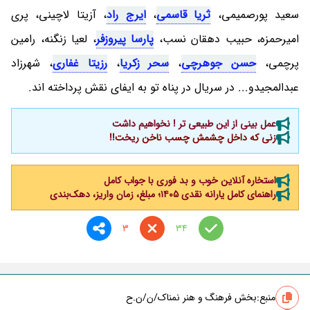
سعید پورصمیمی،
ثریا قاسمی
،
ایرج راد
، آزیتا لاچینی، پری
امیرحمزه، حبیب دهقان نسب،
پارسا پیروزفر
، لعیا زنگنه، رامین
پرچمی،
حسن جوهرچی
،
سحر زکریا
،
رزیتا غفاری
، شهرزاد
عبدالمجیدو... در سریال در پناه تو به ایفای نقش پرداخته اند.
عمل بینی از این طبیعی تر ! نخواهیم داشت
زنی که داخل چشمش چسب ناخن ریخت!!
استخاره آنلاین خوب و بد فوری با جواب کامل
راهنمای کامل یارانه نقدی ۱۴۰۵؛ مبلغ، زمان واریز، دهک‌بندی
3
34
منبع:
بخش فرهنگ و هنر نمناک/ن/ن.ح