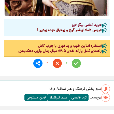
خرید الماس بیگو لایو
عروس داماد اینقدر گیج و بیخیال دیده بودین؟
استخاره آنلاین خوب و بد فوری با جواب کامل
راهنمای کامل یارانه نقدی ۱۴۰۵؛ مبلغ، زمان واریز، دهک‌بندی
4
6
منبع:
بخش فرهنگ و هنر نمناک/ م.ف
برچسب‌:
ثریا قاسمی
سیما تیرانداز
لادن مستوفی