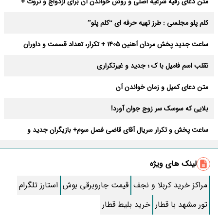
متن دعای رقیه شرعیه اصلی و روش خواندن آن برای ازدواج و ثروت +
عوارض
کلم پلو مجلسی : طرز تهیه حرفه ای “کلم پلو”
ساعت جدید پخش مردان آهنین 1405 + تکرار، تعداد قسمت و داوران
تقلب اسم فامیل با ک ؛ جدید و غیرتکراری
متن دعای کمیل و زمان خواندن آن
بلایی که سوسک سر زوج جوان آورد!
ساعت پخش و تکرار سریال آقای قاضی فصل سوم+ بازیگران جدید و
داستان
طرز تهیه سالاد ماکارونی خانگی خوشمزه و لذیذ + آموزش تصویری
لینک های ویژه
طرز تهیه پاستا با سس آلفردو و مرغ فوری + آموزش تصویری پنه
مراکز خرید کربلا و نجف
قیمت جاروبرقی بوش
استارز تلگرام
جواب کامل اسم فامیل با “س”
تور مشهد با قطار
خرید بلیط قطار
ماه قرمز نشانه آخر دنیا در آسمان ظاهر شد !