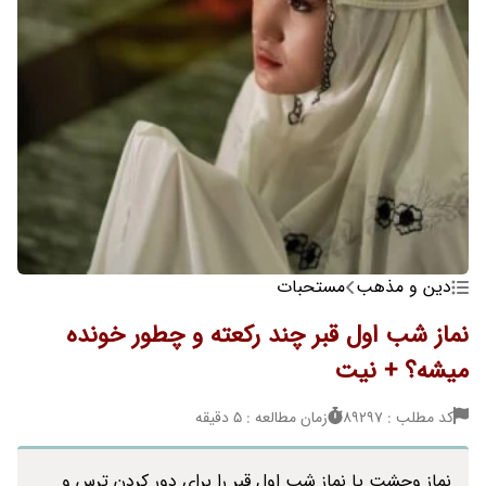
دین و مذهب
مستحبات
نماز شب اول قبر چند رکعته و چطور خونده
میشه؟ + نیت
کد مطلب : 89297
زمان مطالعه : 5 دقیقه
نماز وحشت یا نماز شب اول قبر را برای دور کردن ترس و