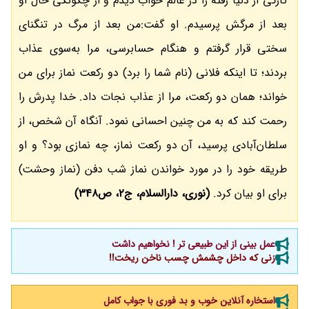
تازگی از دنیا رفته را در عالم خواب دیدم و از چگونگی حال او
بعد از مرگش پرسیدم. او گفت:من بعد از مرگ در تنگنای
سختی قرار گرفتم و هنگام حسابرسی، مرا به‌سوی عذاب
بردند؛ تا اینکه فلانی (نام شما را برد) دو رکعت نماز برای من
خواند؛ همان دو رکعت، مرا از عذاب نجات داد. خدا پدرش را
رحمت کند که به من چنین احسانی نمود. آنگاه آن شخص، از
سلطان‌آبادی پرسید، آن دو رکعت نماز، چه نمازی بود؟ و او
طریقه خود را در مورد خواندن نماز شب دفن (نماز وحشت)
برای او بیان کرد.
(نوری، دارالسلام، ج2، ص348)
عمل بینی از این طبیعی تر ! نخواهیم داشت
زنی که داخل چشمش چسب ناخن ریخت!!
استخاره آنلاین خوب و بد فوری با جواب کامل