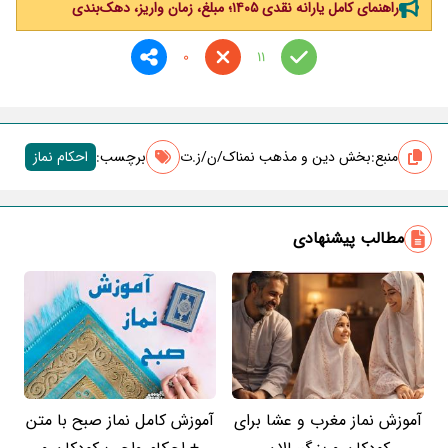
راهنمای کامل یارانه نقدی ۱۴۰۵؛ مبلغ، زمان واریز، دهک‌بندی
0
11
منبع:
بخش دین و مذهب نمناک/ن/ز.ت
برچسب‌:
احکام نماز
مطالب پیشنهادی
آموزش نماز مغرب و عشا برای
آموزش کامل نماز صبح با متن