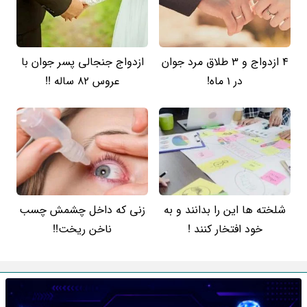
4 ازدواج و 3 طلاق مرد جوان
ازدواج جنجالی پسر جوان با
در 1 ماه!
عروس 82 ساله !!
شلخته ها این را بدانند و به
زنی که داخل چشمش چسب
خود افتخار کنند !
ناخن ریخت!!