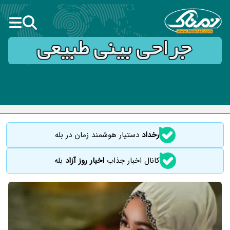
رخداد
دستیار هوشمند زمان در بله
کانال اخبار جذاب
اخبار روز آزاد
بله