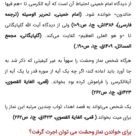
از دیدگاه امام خمینی احتیاط آن است که آیه الکرسی تا «هم فیها
خالدون» خوانده شود.
(امام خمینی، تحریر الوسیله (ترجمه
فارسی)، 1386ش، ج1، ص:109)
ولی از دیدگاه آیت الله گلپایگانی
تا «و هو العلی العظیم» کفایت می‌کند.
(گلپایگانی، مجمع
المسائل، 1409ق، ج1، ص190.)
هر‌گاه شخص نماز وحشت را سهواً به غیر کیفیتی که ذکر شد به
جا آورد باید اعاده کند؛ اگر چه یک آیه از سوره قدر یا یک آیه از
آیةالکرسی را فراموش کرده بود بخواند.
(قمی، الغایة القصوی،
1423ق، ج‌1، ص262)
یک شخص می‌تواند به قصد اهداء ثواب چندین مرتبه این نماز را
برای میت بخواند.
( قمی، الغایة القصوی، 1423ق، ج‌1، ص262)
برای خواندن نماز وحشت می توان اجرت گرفت؟