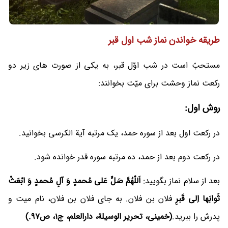
طریقه خواندن نماز شب اول قبر
مستحبّ است در شب اوّل قبر، به یکی از صورت های زیر دو
رکعت نماز وحشت برای میّت بخوانند:
روش اول:
در رکعت اول بعد از سوره حمد، یک مرتبه آیة الکرسی بخوانید.
در رکعت دوم بعد از حمد، ده مرتبه سوره قدر خوانده شود.
بعد از سلام نماز بگویید:
اَللّهُمَّ صَلِّ عَلی مُحمدٍ وَ آلِ مُحمدٍ وَ ابْعَثْ
ثَوابَها اِلی قَبرِ
فلان بن فلان. به جای فلان بن فلان، نام میت و
پدرش را ببرید.
(خمینی، تحریر الوسیلة، دارالعلم، ج1، ص97.)