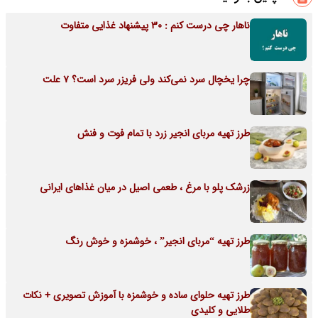
ناهار چی درست کنم : 30 پیشنهاد غذایی متفاوت
چرا یخچال سرد نمی‌کند ولی فریزر سرد است؟ 7 علت
طرز تهیه مربای انجیر زرد با تمام فوت و فنش
زرشک پلو با مرغ ، طعمی اصیل در میان غذاهای ایرانی
طرز تهیه “مربای انجیر” ، خوشمزه و خوش رنگ
طرز تهیه حلوای ساده و خوشمزه با آموزش تصویری + نکات
طلایی و کلیدی