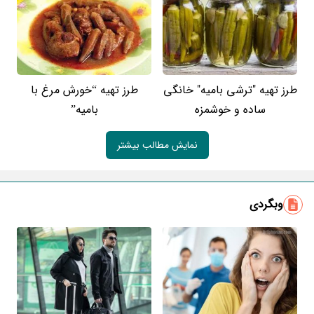
طرز تهیه "ترشی بامیه" خانگی
طرز تهیه “خورش مرغ با
ساده و خوشمزه
بامیه”
نمایش مطالب بیشتر
وبگردی