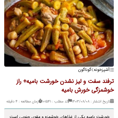
آشپزخونه
گوناگون
ترفند سفت و لیز نشدن خورشت بامیه+ راز
خوشمزگی خورش بامیه
تاریخ انتشار : ۱۴۰۳/۰۸/۰۸
کد مطلب : 101541
زمان مطالعه : 4 دقیقه
خورشت بامیه یکی از غذاهای خوشمزه و مقوی جنوبی است