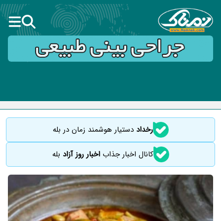
رخداد
دستیار هوشمند زمان در بله
کانال اخبار جذاب
اخبار روز آزاد
بله