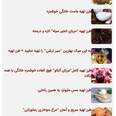
طرز تهیه ماست خانگی خوشمزه
طرز تهیه “مربای انجیر سیاه” تازه و درسته
به این سبک بهترین “سیر ترشی” را تهیه نمایید + طرز تهیه
طرز تهیه کامل“مربای آلبالو” فوق العاده خوشمزه خانگی با همه
نکات
طرز تهیه سس مایونز؛ به همین راحتی
طرز تهیه سریع و آسان “مرغ سوخاری رستورانی”