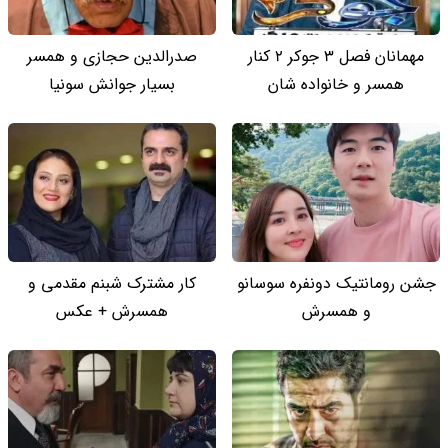
مهمانان فصل 3 جوکر 2 کنار
صدرالدین حجازی و همسر
همسر و خانواده شان
بسیار جوانش سونیا
جشن رومانتیک دونفره سوسانو
کار مشترک شبنم مقدمی و
و همسرش
همسرش + عکس