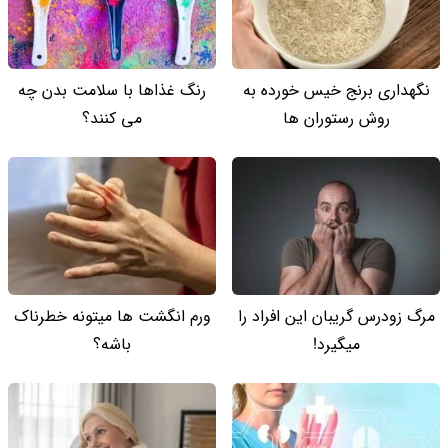
نگهداری برنج خیس خورده به
رنگ غذاها با سلامت بدن چه
روش رستوران ها
می کنند؟
مرگ زودرس گریبان این افراد را
ورم انگشت ها میتونه خطرناک
میگیرد!
باشه؟