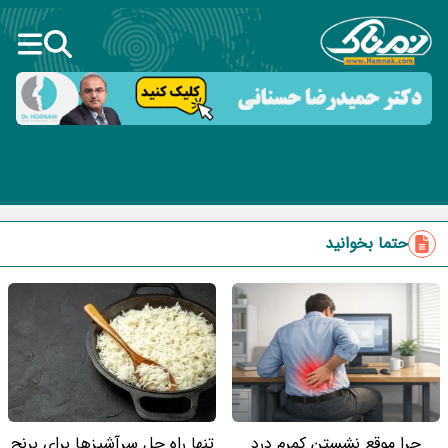
حتما بخوانید
چرا موقع نشستن کمرم درد
تنها راه حل سرآشپزها برای برنج