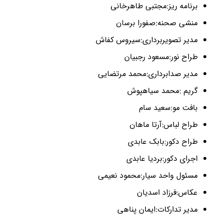
برنامه ریز:مجتبی طاهرخانی
منشی صحنه:صفورا برسان
مدیر تصویربرداری:سیروس کفاش
طراح نور:مسعود رجبیان
مدیر صدابرداری:محمد مرتضایی
گریم :محمد سیاهپوش
بافت مو:سعید سام
طراح لباس:آرتا ماهان
طراح دکور:بابک عابدی
اجرای دکور:بردیا عابدی
مسئول واحد سیار:محمود نعیمی
عکاس:فرزاد اسدیان
مدیر تدارکات:ایمان پناهی