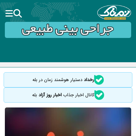
رخداد
دستیار هوشمند زمان در بله
کانال اخبار جذاب
اخبار روز آزاد
بله