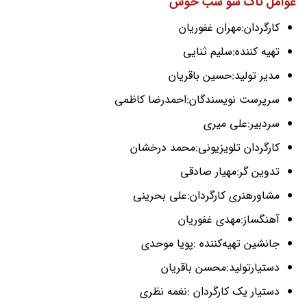
عوامل تاک شو شب خوش
کارگردان:مهران غفوریان
تهیه کننده:سلیم ثنایی
مدیر تولید:حسین باقریان
سرپرست نویسندگان:احمدرضا کاظمی
سردبیر:علی میری
کارگردان تلویزیونی:محمد درخشان
تدوین گر:مهیار صادقی
مشاورهنری کارگردان:علی بحرینی
آهنگساز:مهدی غفوریان
جانشین تهیه‌کننده :پویا موحدی
دستیارتولید:محسن باقریان
دستیار یک کارگردان :نغمه نظری