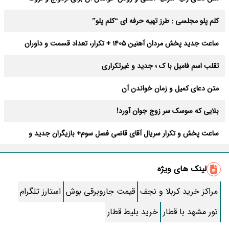
عوارض
کلم پلو مجلسی : طرز تهیه حرفه ای “کلم پلو”
ساعت جدید پخش مردان آهنین 1405 + تکرار، تعداد قسمت و داوران
تقلب اسم فامیل با ک ؛ جدید و غیرتکراری
متن دعای کمیل و زمان خواندن آن
بلایی که سوسک سر زوج جوان آورد!
ساعت پخش و تکرار سریال آقای قاضی فصل سوم+ بازیگران جدید و
داستان
طرز تهیه سالاد ماکارونی خانگی خوشمزه و لذیذ + آموزش تصویری
لینک های ویژه
طرز تهیه پاستا با سس آلفردو و مرغ فوری + آموزش تصویری پنه
مراکز خرید کربلا و نجف
قیمت جاروبرقی بوش
استارز تلگرام
جواب کامل اسم فامیل با “س”
تور مشهد با قطار
خرید بلیط قطار
ماه قرمز نشانه آخر دنیا در آسمان ظاهر شد !