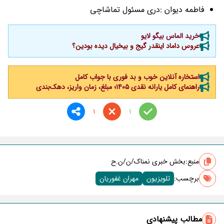
فاطمه دیوان :دری مسئول تماشاچی
خرید الماس بیگو لایو
عروس داماد اینقدر گیج و بیخیال دیده بودین؟
استخاره آنلاین خوب و بد فوری با جواب کامل
راهنمای کامل یارانه نقدی ۱۴۰۵؛ مبلغ، زمان واریز، دهک‌بندی
1
1
منبع:
بخش خبری نمناک/ن/ن.ح
برچسب‌:
تلویزیون
مهران غفوریان
مطالب پیشنهادی