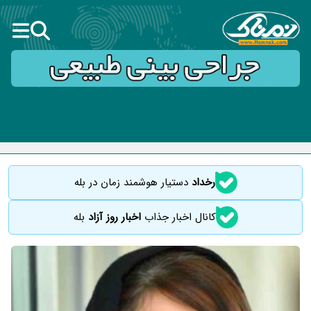
رخداد
دستیار هوشمند زمان در بله
کانال اخبار جذاب
اخبار روز آزاد
بله