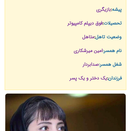
پیشه
:
بازیگری
تحصیلات
:
فوق دیپلم کامپیوتر
وضعیت تاهل
:
متاهل
نام همسر:
امین میرشکاری
شغل همسر:
صدابردار
فرزندان
:
یک دختر و یک پسر