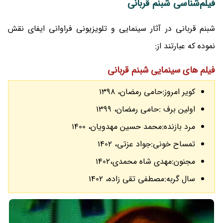
فیلم‌شناسی شبنم قربانی
شبنم قربانی در آثار سینمایی و تلویزیونی فراوانی ایفای نقش
نموده که عبارتند از:
فیلم های سینمایی شبنم قربانی
کویر امروز:حامی رمضان، 1398
اولین برف :حامی رمضان، 1399
مرد بازنده:محمد حسین مهدویان، 1400
تمساح خونی:جواد عزتی، 1402
مجنون:مهدی شاه محمدی،1402
سال گربه:مصطفی تقی زاده، 1402