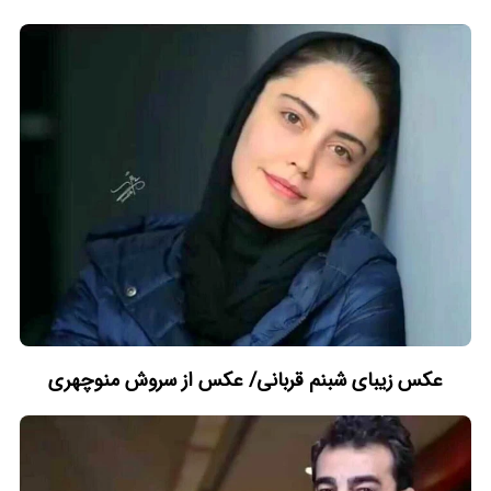
عکس زیبای شبنم قربانی/ عکس از سروش منوچهری