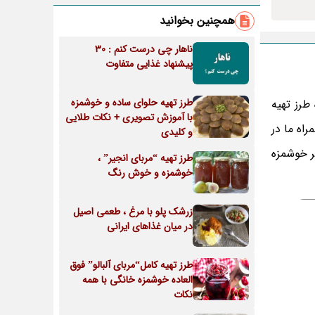
همچنین بخوانید
ناهار چی درست کنم : 30
پیشنهاد غذایی متفاوت
طرز تهیه حلوای ساده و خوشمزه
طرز تهیه
با آموزش تصویری + نکات طلایی
اه ما در
و کلیدی
ر خوشمزه
طرز تهیه “مربای انجیر” ،
خوشمزه و خوش رنگ
زرشک پلو با مرغ ، طعمی اصیل
در میان غذاهای ایرانی
طرز تهیه کامل“مربای آلبالو” فوق
العاده خوشمزه خانگی با همه
نکات