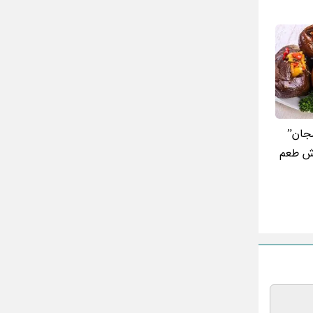
مینا جعفر زاده
بازیگران سریال رویای نیمه شب کنار همسر و
خانواده شان+ عکسهای شخصی جذاب
متن کامل زیارت عاشورا همراه با ترجمه و صوت
ادویه های لاغر کننده برای شما که چاق هستید
متن زیارت عاشورا بدون ترجمه با خط درشت
مجان”
و خوانا
وش طعم