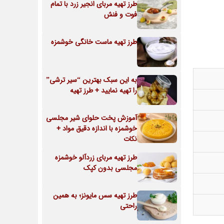
طرز تهیه مربای انجیر زرد با تمام
فوت و فنش
طرز تهیه ماست خانگی خوشمزه
به این سبک بهترین “سیر ترشی”
را تهیه نمایید + طرز تهیه
آموزش پخت حلوای شیر مجلسی
خوشمزه با اندازه دقیق مواد +
نکات
طرز تهیه مربای زردآلو خوشمزه
مجلسی بدون کپک
طرز تهیه سس مایونز؛ به همین
راحتی