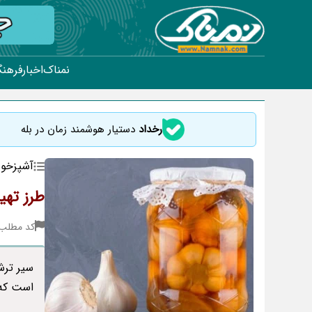
نمناک
اخبار
فرهنگ
رخداد
دستیار هوشمند زمان در بله
آشپزخون
طرز تهی
کد مطلب : 09
سیر ترش
است که 