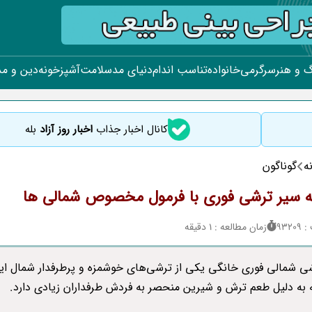
 و هنر
سرگرمی
خانواده
تناسب اندام
دنیای مد
سلامت
آشپزخونه
دین و م
کانال اخبار جذاب
اخبار روز آزاد
بله
ه
گوناگون
ه سیر ترشی فوری با فرمول مخصوص شمالی ها
932
زمان مطالعه : 1 دقیقه
ی شمالی فوری خانگی یکی از ترشی‌های خوشمزه و پرطرفدار شمال ایر
به دلیل طعم ترش و شیرین منحصر به فردش طرفداران زیادی دارد.