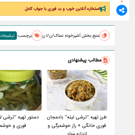
2
استخاره آنلاین خوب و بد فوری با جواب کامل
منبع:
بخش آشپزخونه نمناک/ن/ا.ن
برچسب‌:
ترشیجات 
مطالب پیشنهادی
طرز تهیه “ترشی لیته” بادمجان
دستور تهیه “ترشی لو
فوری خانگی + راز خوشمزگی و
فوری و خوشمز
اندازه مواد