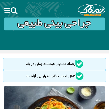
رخداد
دستیار هوشمند زمان در بله
کانال اخبار جذاب
اخبار روز آزاد
بله