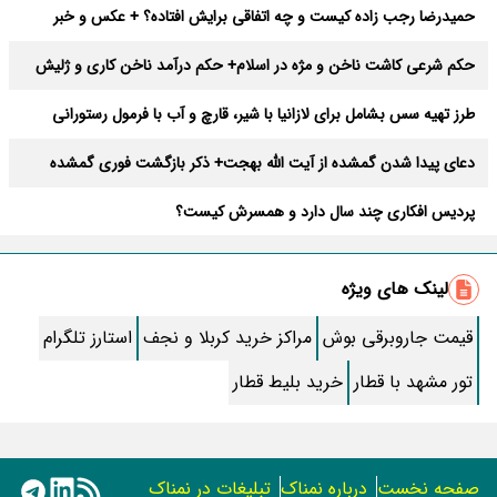
حمیدرضا رجب‌ زاده کیست و چه اتفاقی برایش افتاده؟ + عکس و خبر
جدید از او
حکم شرعی کاشت ناخن و مژه در اسلام+ حکم درآمد ناخن کاری و ژلیش
طرز تهیه سس بشامل برای لازانیا با شیر، قارچ و آب با فرمول رستورانی
دعای پیدا شدن گمشده از آیت الله بهجت+ ذکر بازگشت فوری گمشده
پردیس افکاری چند سال دارد و همسرش کیست؟
سرخ کردن بادمجان با کمترین میزان روغن
لینک های ویژه
شوک بزرگ در تبریز؛ چرا تراکتور جواد نکونام را انتخاب کرد؟
قیمت جاروبرقی بوش
مراکز خرید کربلا و نجف
استارز تلگرام
تغییرات شگفت انگیز بدن بعد از ترک قند و شکر
تور مشهد با قطار
خرید بلیط قطار
بعد از مرگ و دفن چه اتفاقی در بدن می افتد؟
متن کامل دعای فرج اصلی با ترجمه و فایل صوتی علی فانی
صفحه نخست
درباره نمناک
تبلیغات در نمناک