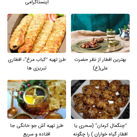
اینستاگرامی
بهترین افطار از نظر حضرت
طرز تهیه “کباب مرغ”، افطاری
علی(ع)
تبریزی ها
“چنگمال کرمان” (سحری یا
طرز تهیه آش جو خانگی جا
افطار گیاه خواران ) را چگونه
افتاده و سریع