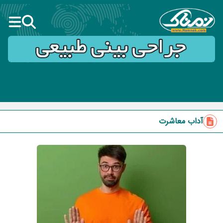
آداب معاشرت