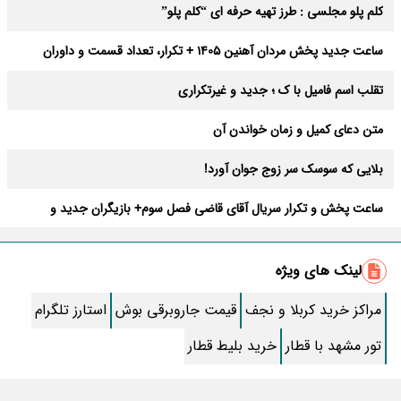
کلم پلو مجلسی : طرز تهیه حرفه ای “کلم پلو”
ساعت جدید پخش مردان آهنین 1405 + تکرار، تعداد قسمت و داوران
تقلب اسم فامیل با ک ؛ جدید و غیرتکراری
متن دعای کمیل و زمان خواندن آن
بلایی که سوسک سر زوج جوان آورد!
ساعت پخش و تکرار سریال آقای قاضی فصل سوم+ بازیگران جدید و
داستان
طرز تهیه سالاد ماکارونی خانگی خوشمزه و لذیذ + آموزش تصویری
لینک های ویژه
طرز تهیه پاستا با سس آلفردو و مرغ فوری + آموزش تصویری پنه
مراکز خرید کربلا و نجف
قیمت جاروبرقی بوش
استارز تلگرام
جواب کامل اسم فامیل با “س”
تور مشهد با قطار
خرید بلیط قطار
ماه قرمز نشانه آخر دنیا در آسمان ظاهر شد !