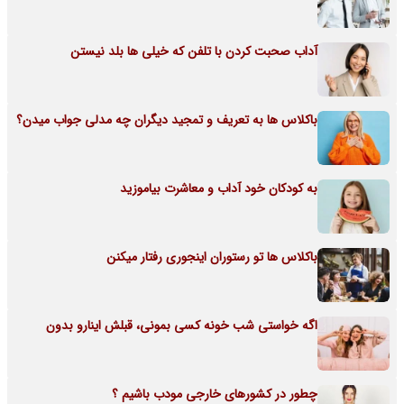
آداب صحبت کردن با تلفن که خیلی ها بلد نیستن
باکلاس ها به تعریف و تمجید دیگران چه مدلی جواب میدن؟
به کودکان خود آداب و معاشرت بیاموزید
باکلاس ها تو رستوران اینجوری رفتار میکنن
اگه خواستی شب خونه کسی بمونی، قبلش اینارو بدون
چطور در کشورهای خارجی مودب باشیم ؟