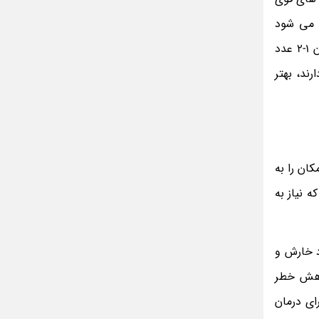
مینا جعفر زاده
بازیگران سریال رویای نیمه شب کنار همسر و
د می شود
خانواده شان+ عکسهای شخصی جذاب
بنابراین بهتر است از خرید آن در بسته بندی های بزرگ خودداری کنید. این روغن باید در جای خنک نگهداری شود. اضافه کردن 1-2 عدد
متن کامل زیارت عاشورا همراه با ترجمه و صوت
رند، بهتر
ادویه های لاغر کننده برای شما که چاق هستید
متن زیارت عاشورا بدون ترجمه با خط درشت
و خوانا
ان را به
 نیاز به
د خارش و
اهش خطر
ی درمان