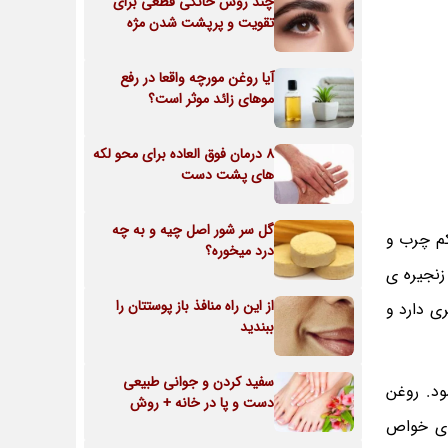
چند روش خانگی قطعی برای
تقویت و پرپشت شدن مژه
آیا روغن مورچه واقعا در رفع
موهای زائد موثر است؟
8 درمان فوق العاده برای محو لکه
های پشت دست
گل سر شور اصل چیه و به چه
کم چرب و
درد میخوره؟
زنجیره ی
از این راه منافذ باز پوستتان را
 دارد و
ببندید
سفید کردن و جوانی طبیعی
د. روغن
دست و پا در خانه + روش
ای خواص