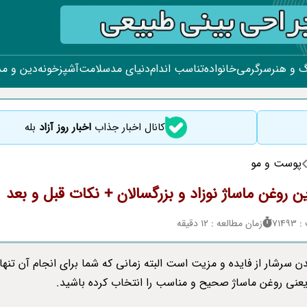
 و هنر
سرگرمی
خانواده
تناسب اندام
دنیای مد
سلامت
آشپزخونه
دین و م
کانال اخبار جذاب
اخبار روز آزاد
بله
پوست و مو
714
زمان مطالعه : 12 دقیقه
ن سرشار از فایده و مزیت است البته زمانی که شما برای انجام آن تنها
یعنی روغن ماساژ صحیح و مناسب را انتخاب کرده باشید.