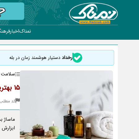
نمناک
اخبار
فرهنگ
رخداد
دستیار هوشمند زمان در بله
سلامت
15 بهترین روغن ماساژ نوزاد و بزرگسالان + نکات قبل و بعد
کد مطلب : 93
ماساژ بد
ابزارش 