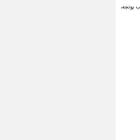
تب یونجه،