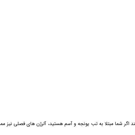
ستند اگر شما مبتلا به تب یونجه و آسم هستید، آلرژن های فصلی نیز م