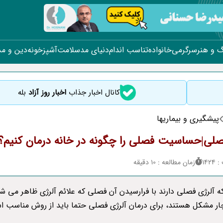
 و هنر
سرگرمی
خانواده
تناسب اندام
دنیای مد
سلامت
آشپزخونه
دین و م
کانال اخبار جذاب
اخبار روز آزاد
بله
پیشگیری و بیماریها
صلی|حساسیت فصلی را چگونه در خانه درمان کنیم؟
142
زمان مطالعه : 10 دقیقه
که آلرژی فصلی دارند با فرارسیدن آن فصلی که علائم آلرژی ظاهر می ش
ار مشکل هستند، برای درمان آلرژی فصلی حتما باید از روش مناسب اس