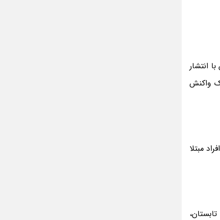
مینا جعفر زاده
بازیگران سریال رویای نیمه شب کنار همسر و
خانواده شان+ عکسهای شخصی جذاب
متن کامل زیارت عاشورا همراه با ترجمه و صوت
ادویه های لاغر کننده برای شما که چاق هستید
ا انتشار
متن زیارت عاشورا بدون ترجمه با خط درشت
یک واکنش
و خوانا
اد مبتلا
تابستان،