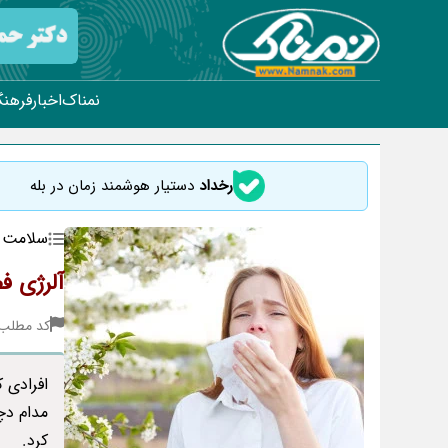
نمناک
اخبار
فرهنگ
رخداد
دستیار هوشمند زمان در بله
سلامت
آلرژی ف
کد مطلب : 4
افرادی 
مدام دچ
کرد.