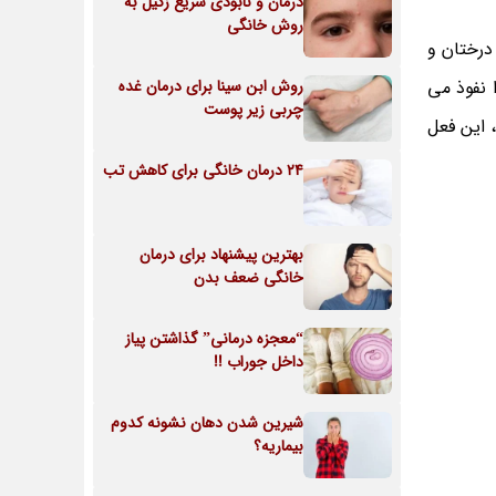
درمان و نابودی سریع زگیل به
روش خانگی
درختان و
 نفوذ می
روش ابن سینا برای درمان غده
چربی زیر پوست
 این فعل
24 درمان خانگی برای کاهش تب
بهترین پیشنهاد برای درمان
خانگی ضعف بدن
“معجزه درمانی” گذاشتن پیاز
داخل جوراب !!
شیرین شدن دهان نشونه کدوم
بیماریه؟