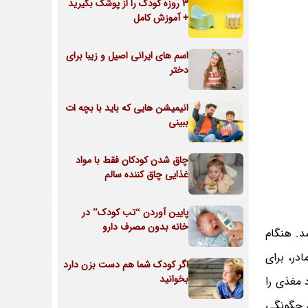
3 روزه کودک را از پوشک بگیرید
+ آموزش کامل
اسم های ایرانی اصیل و زیبا برای
دختر
انیمیشن هایی که باید با بچه ات
ببینی
چاق شدن کودکان فقط با مواد
غذایی چاق کننده سالم
پایین آوردن “تب کودک” در
خانه بدون مصرف دارو
د. هنگام
یر مادر، برای
اگر کودک شما هم دست بزن دارد
بخوانید
 مغذی را
، چگونگی