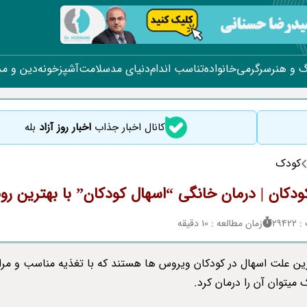
 و هنر
سرگرمی
خانواده
تناسب اندام
دنیای مد
سلامت
آشپزخونه
دین و م
کانال اخبار جذاب
اخبار روز آزاد
بله
کودک
ودکان | درمان خانگی “اسهال کودکان” با بهترین ر
294
زمان مطالعه : 10 دقیقه
ین علت اسهال در کودکان ویروس ها هستند که با تغذیه مناسب و مرا
 میتوان آن را درمان کرد.