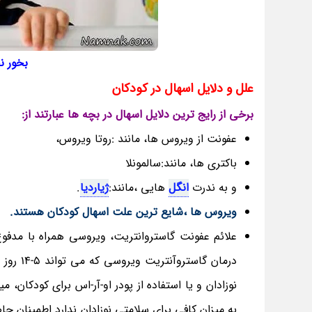
بخور ن
علل و دلایل اسهال در کودکان
برخی از رایج ترین دلایل اسهال در بچه ها عبارتند از:
عفونت از ویروس ها، مانند :روتا ویروس،
باکتری ها، مانند:سالمونلا
و به ندرت
انگل
هایی ،مانند:
ژیاردیا
.
ویروس ها ،شایع ترین علت اسهال کودکان هستند.
علائم عفونت گاستروانتریت، ویروسی همراه با مدفو
درمان گ
نوزادان و یا استفاده از پودر او-آر-اس برای کودکان، 
به میزان کافی برای سلامتی نوزادان ندارد اطمینان ح