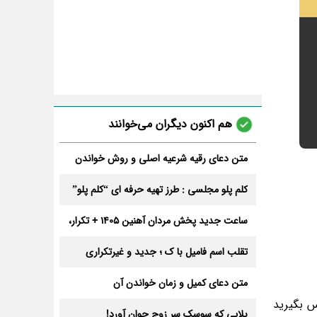
هم اکنون دیگران می‌خوانند
متن دعای رقیه شرعیه اصلی و روش خواندن
آن برای ازدواج و ثروت + عوارض
کلم پلو مجلسی : طرز تهیه حرفه ای “کلم پلو”
ساعت جدید پخش مردان آهنین 1405 + تکرار،
تعداد قسمت و داوران
تقلب اسم فامیل با ک ؛ جدید و غیرتکراری
متن دعای کمیل و زمان خواندن آن
س بگیرید
بلایی که سوسک سر زوج جوان آورد!