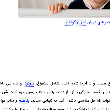
خورهای دوران
اسهال کودکان
ع سست و یا آبریز شده، اغلب شامل:استفراغ،
سردرد
، و تب می باش
استروآنتریت ویروسی که می تواند 5-14 روز طول بکشد -،جلوگیری از ، از دست رفتن مایع ، بسیار مهم است ش
میتواند راه حل مناسبی باشد . آب، به تنهایی سدیم،
پتاسیم
و سایر مواد
اصل کنید که با پزشک خود در مورد میزان مایعات مورد نیاز برای کودک 