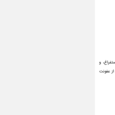
مینا جعفر زاده
بازیگران سریال رویای نیمه شب کنار همسر و
خانواده شان+ عکسهای شخصی جذاب
متن کامل زیارت عاشورا همراه با ترجمه و صوت
ادویه های لاغر کننده برای شما که چاق هستید
متن زیارت عاشورا بدون ترجمه با خط درشت
و خوانا
تفراغ، و
شی از عفونت