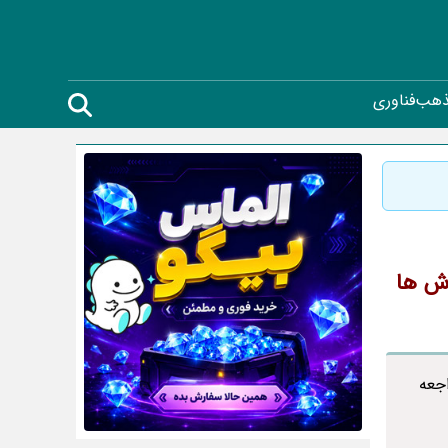
ذهب
فناوری
وش ها
جعه