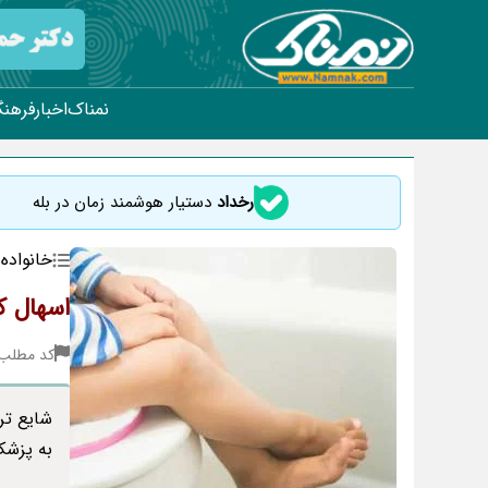
نمناک
اخبار
فرهنگ
رخداد
دستیار هوشمند زمان در بله
خانواده
اسهال ک
کد مطلب : 22
شایع تر
به پزشک