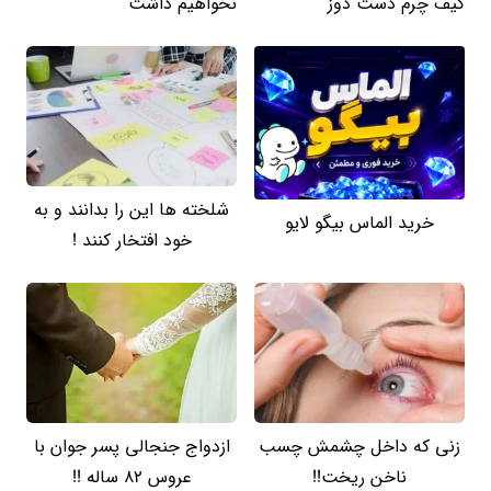
کیف چرم دست دوز
نخواهیم داشت
شلخته ها این را بدانند و به
خرید الماس بیگو لایو
خود افتخار کنند !
زنی که داخل چشمش چسب
ازدواج جنجالی پسر جوان با
ناخن ریخت!!
عروس 82 ساله !!