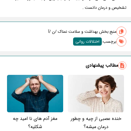
تشخیص و درمان دانست .
منبع:
بخش بهداشت و سلامت نمناک /ن /آ
برچسب‌:
اختلالات روانی
مطالب پیشنهادی
خنده عصبی از چیه و چطور
مغز آدم های نا امید چه
درمان میشه؟
شکلیه؟