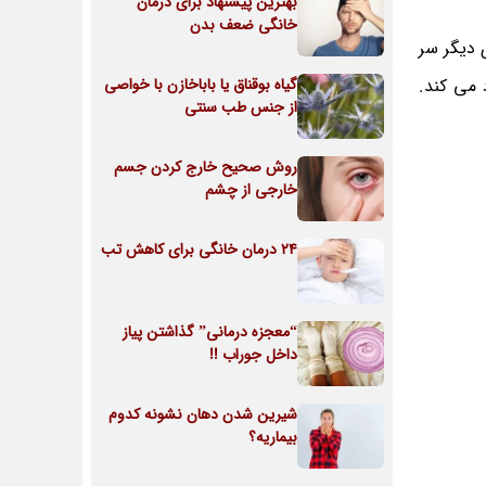
بهترین پیشنهاد برای درمان
خانگی ضعف بدن
دیگر سر
 می کند.
گیاه بوقناق یا باباخازن با خواصی
از جنس طب سنتی
روش صحیح خارج کردن جسم
خارجی از چشم
24 درمان خانگی برای کاهش تب
“معجزه درمانی” گذاشتن پیاز
داخل جوراب !!
شیرین شدن دهان نشونه کدوم
بیماریه؟