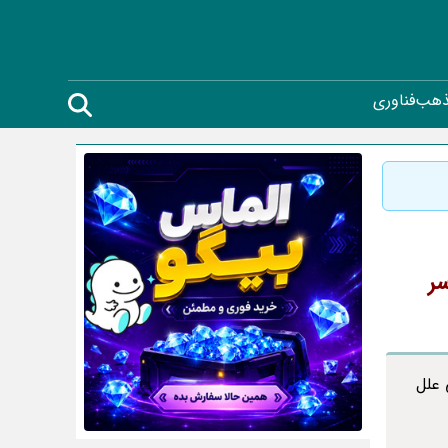
ذهب
فناوری
ر
 علل