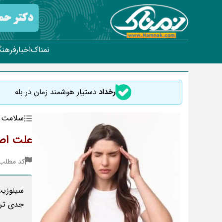
نمناک
اخبار
فرهنگ
رخداد
دستیار هوشمند زمان در بله
سلامت
علت اص
کد مطلب : 15
سینوزیت
جدی تری