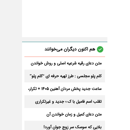
هم اکنون دیگران می‌خوانند
متن دعای رقیه شرعیه اصلی و روش خواندن
آن برای ازدواج و ثروت + عوارض
کلم پلو مجلسی : طرز تهیه حرفه ای “کلم پلو”
ساعت جدید پخش مردان آهنین 1405 + تکرار،
تعداد قسمت و داوران
تقلب اسم فامیل با ک ؛ جدید و غیرتکراری
متن دعای کمیل و زمان خواندن آن
بلایی که سوسک سر زوج جوان آورد!