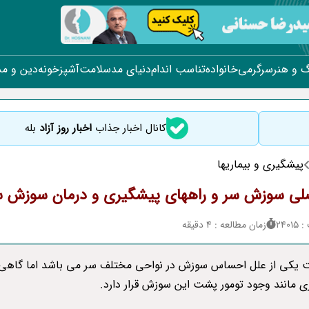
 و هنر
سرگرمی
خانواده
تناسب اندام
دنیای مد
سلامت
آشپزخونه
دین و م
کانال اخبار جذاب
اخبار روز آزاد
بله
پیشگیری و بیماریها
لی سوزش سر و راههای پیشگیری و درمان سوزش س
240
زمان مطالعه : 4 دقیقه
 یکی از علل احساس سوزش در نواحی مختلف سر می باشد اما گاهی
 مانند وجود تومور پشت این سوزش قرار دارد.