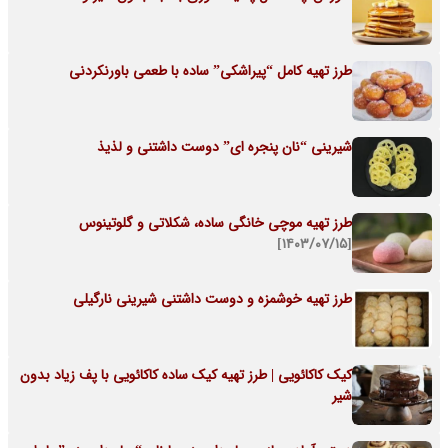
طرز تهیه کامل “پیراشکی” ساده با طعمی باورنکردنی
شیرینی “نان پنجره ای” دوست داشتنی و لذیذ
طرز تهیه موچی خانگی ساده، شکلاتی و گلوتینوس
[۱۴۰۳/۰۷/۱۵]
طرز تهیه خوشمزه و دوست داشتنی شیرینی نارگیلی
کیک کاکائویی | طرز تهیه کیک ساده کاکائویی با پف زیاد بدون
شیر