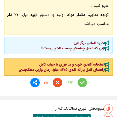
سرو کنید .
توجه نمایید مقدار مواد اولیه و دستور تهیه برای
20 نفر
مناسب میباشد .
خرید الماس بیگو لایو
زنی که داخل چشمش چسب ناخن ریخت!!
استخاره آنلاین خوب و بد فوری با جواب کامل
راهنمای کامل یارانه نقدی ۱۴۰۵؛ مبلغ، زمان واریز، دهک‌بندی
212
1693
منبع:
بخش آشپزی نمناک/ک.ک/ ر