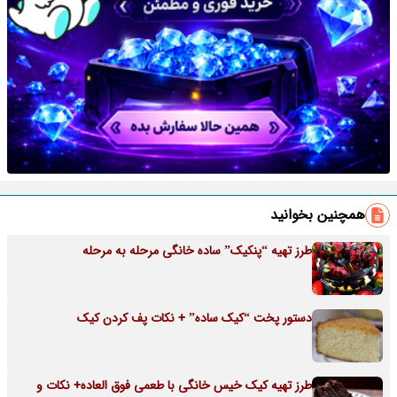
همچنین بخوانید
طرز تهیه “پنکیک” ساده خانگی مرحله به مرحله
دستور پخت “کیک ساده” + نکات پف کردن کیک
طرز تهیه کیک خیس خانگی با طعمی فوق العاده+ نکات و