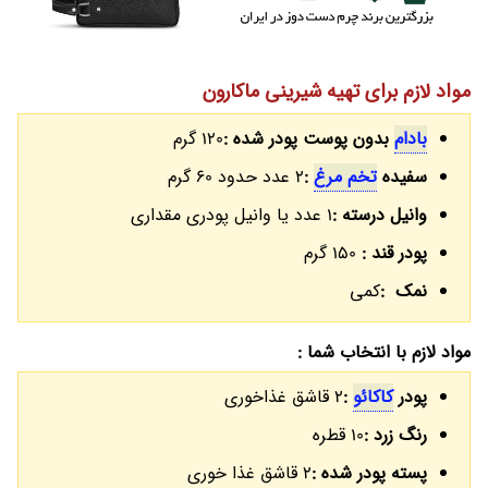
مواد لازم برای تهیه شیرینی ماکارون
بادام
بدون پوست پودر شده :
120 گرم
سفیده
تخم مرغ
:
2 عدد حدود 60 گرم
وانیل درسته :
1 عدد یا وانیل پودری مقداری
پودر قند :
150 گرم
نمک :
کمی
مواد لازم با انتخاب شما :
پودر
کاکائو
:
2 قاشق غذاخوری
رنگ زرد :
10 قطره
پسته پودر شده :
2 قاشق غذا خوری