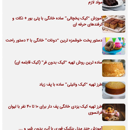
مواد لازم
آموزش “کیک یخچالی” ساده خانگی با پتی بور + نکات و
ترفندهای حرفه ای
دستور پخت خوشمزه ترین “دونات” خانگی با 2 دستور راحت
ساده ترین روش تهیه “کیک بدون فر” (کیک قابلمه ای)
طرز تهیه “کیک وانیلی” ساده با پف زیاد
طرز تهیه کیک یزدی خانگی پف دار برای 10 تا 40 نفر با لیوان
فرانسوی
آموزش چند مدل پنکیک فوری با آب، بدون شیر و …