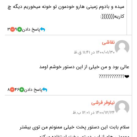
میده و بادوم زمینی هارو خودمون تو خونه میخوریم دیگه چ
کاریه(((((((:
پاسخ دادن
9
3
نقاشی
۱۴۰۰/۰۱/۳۰ در 11:41 ق.ظ
عالی بود و من خیلی از این دستور خوشم اومد
❤️????????????
پاسخ دادن
46
8
نیلوفر فرشی
۱۴۰۰/۱۲/۲۴ در 12:01 ب.ظ
سلام بابت این دستور پخت خیلی ممنونم من توی بیشتر
مهمونی هام از این دستور پخت استفاده میکنم