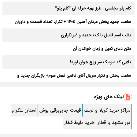
عوارض
کلم پلو مجلسی : طرز تهیه حرفه ای “کلم پلو”
ساعت جدید پخش مردان آهنین 1405 + تکرار، تعداد قسمت و داوران
تقلب اسم فامیل با ک ؛ جدید و غیرتکراری
متن دعای کمیل و زمان خواندن آن
بلایی که سوسک سر زوج جوان آورد!
ساعت پخش و تکرار سریال آقای قاضی فصل سوم+ بازیگران جدید و
داستان
طرز تهیه سالاد ماکارونی خانگی خوشمزه و لذیذ + آموزش تصویری
لینک های ویژه
طرز تهیه پاستا با سس آلفردو و مرغ فوری + آموزش تصویری پنه
مراکز خرید کربلا و نجف
قیمت جاروبرقی بوش
استارز تلگرام
جواب کامل اسم فامیل با “س”
تور مشهد با قطار
خرید بلیط قطار
ماه قرمز نشانه آخر دنیا در آسمان ظاهر شد !