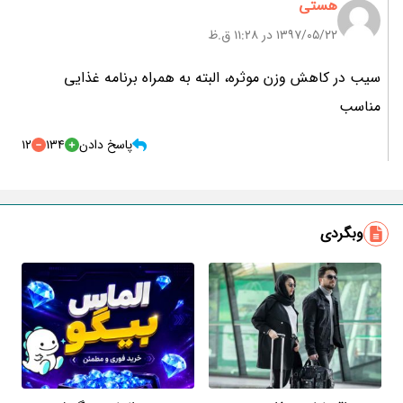
هستی
۱۳۹۷/۰۵/۲۲ در 11:28 ق.ظ
سیب در کاهش وزن موثره، البته به همراه برنامه غذایی
مناسب
پاسخ دادن
134
12
وبگردی