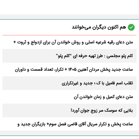
هم اکنون دیگران می‌خوانند
متن دعای رقیه شرعیه اصلی و روش خواندن آن برای ازدواج و ثروت +
عوارض
کلم پلو مجلسی : طرز تهیه حرفه ای “کلم پلو”
ساعت جدید پخش مردان آهنین 1405 + تکرار، تعداد قسمت و داوران
تقلب اسم فامیل با ک ؛ جدید و غیرتکراری
متن دعای کمیل و زمان خواندن آن
بلایی که سوسک سر زوج جوان آورد!
ساعت پخش و تکرار سریال آقای قاضی فصل سوم+ بازیگران جدید و
داستان
طرز تهیه سالاد ماکارونی خانگی خوشمزه و لذیذ + آموزش تصویری