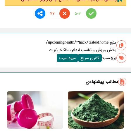
77
503
/
/
/
منبع:
tasteofhome
3hack
upcominghealth
بخش ورزش و تناسب اندام نمناک/ن/ز.ت
برچسب‌:
لاغری سریع
میوه سیب
مطالب پیشنهادی