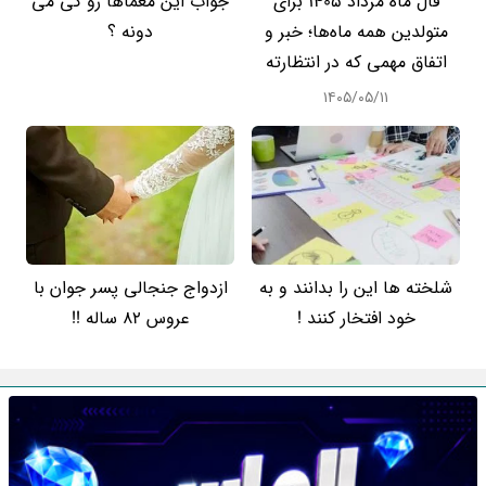
فال ماه مرداد 1405 برای
جواب این معماها رو کی می
متولدین همه ماه‌ها؛ خبر و
دونه ؟
اتفاق مهمی که در انتظارته
۱۴۰۵/۰۵/۱۱
شلخته ها این را بدانند و به
ازدواج جنجالی پسر جوان با
خود افتخار کنند !
عروس 82 ساله !!