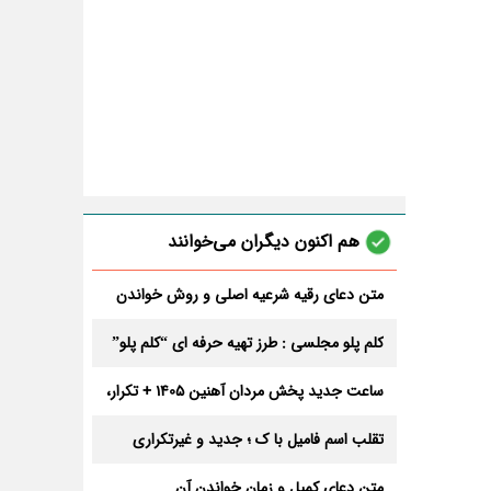
هم اکنون دیگران می‌خوانند
متن دعای رقیه شرعیه اصلی و روش خواندن
آن برای ازدواج و ثروت + عوارض
کلم پلو مجلسی : طرز تهیه حرفه ای “کلم پلو”
ساعت جدید پخش مردان آهنین 1405 + تکرار،
تعداد قسمت و داوران
تقلب اسم فامیل با ک ؛ جدید و غیرتکراری
متن دعای کمیل و زمان خواندن آن