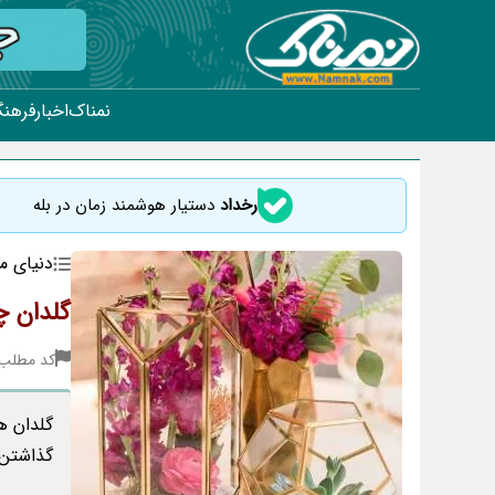
نمناک
اخبار
فرهنگ
رخداد
دستیار هوشمند زمان در بله
دنیای م
گلدان چ
کد مطلب : 09
گلدان ه
گذاشتن 