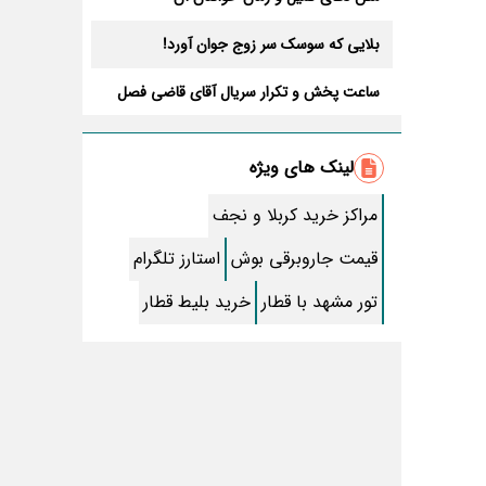
بلایی که سوسک سر زوج جوان آورد!
ساعت پخش و تکرار سریال آقای قاضی فصل
سوم+ بازیگران جدید و داستان
طرز تهیه سالاد ماکارونی خانگی خوشمزه و
لذیذ + آموزش تصویری
لینک های ویژه
طرز تهیه پاستا با سس آلفردو و مرغ فوری +
آموزش تصویری پنه
مراکز خرید کربلا و نجف
جواب کامل اسم فامیل با “س”
قیمت جاروبرقی بوش
استارز تلگرام
ماه قرمز نشانه آخر دنیا در آسمان ظاهر شد !
تور مشهد با قطار
خرید بلیط قطار
جملات زیبا برای بهترین پدر دنیا
معجزات سوره توحید در برآورده شدن سریع
حاجت
سریال نگین ارباب از چه شبکه ای پخش
میشود؟ + تکرار و بازیگران
تقلب اسم فامیل سخت با حرف “چ”