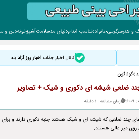
 و هنر
سرگرمی
خانواده
تناسب اندام
دنیای مد
سلامت
آشپزخونه
دین و م
کانال اخبار جذاب
اخبار روز آزاد
بله
د
گوناگون
ند ضلعی شیشه ای دکوری و شیک + تصاویر
160
زمان مطالعه : 1 دقیقه
ای چند ضلعی که شیشه ای و شیک هستند جنبه دکوری دارند و برای
روی میز عالی هستند.