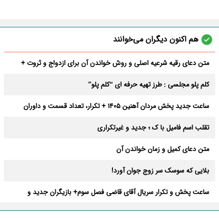
هم اکنون دیگران می‌خوانند
متن دعای رقیه شرعیه اصلی و روش خواندن آن برای ازدواج و ثروت +
عوارض
کلم پلو مجلسی : طرز تهیه حرفه ای “کلم پلو”
ساعت جدید پخش مردان آهنین 1405 + تکرار، تعداد قسمت و داوران
تقلب اسم فامیل با ک ؛ جدید و غیرتکراری
متن دعای کمیل و زمان خواندن آن
بلایی که سوسک سر زوج جوان آورد!
ساعت پخش و تکرار سریال آقای قاضی فصل سوم+ بازیگران جدید و
داستان
طرز تهیه سالاد ماکارونی خانگی خوشمزه و لذیذ + آموزش تصویری