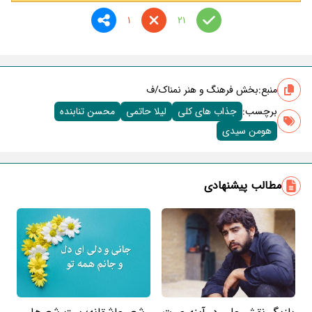
1
21
منبع:
بخش فرهنگ و هنر نمناک/ف
برچسب‌:
جذاب های کلی
لیلا حاتمی
محسن تنابنده
هومن سیدی
مطالب پیشنهادی