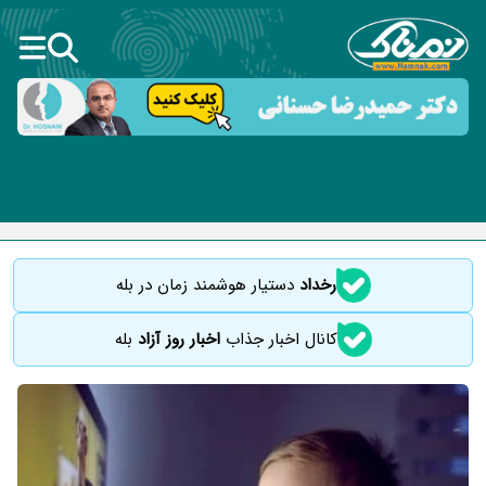
رخداد
دستیار هوشمند زمان در بله
کانال اخبار جذاب
اخبار روز آزاد
بله