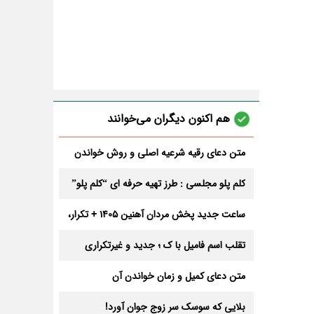
هم اکنون دیگران می‌خوانند
متن دعای رقیه شرعیه اصلی و روش خواندن
آن برای ازدواج و ثروت + عوارض
کلم پلو مجلسی : طرز تهیه حرفه ای “کلم پلو”
ساعت جدید پخش مردان آهنین 1405 + تکرار،
تعداد قسمت و داوران
تقلب اسم فامیل با ک ؛ جدید و غیرتکراری
متن دعای کمیل و زمان خواندن آن
بلایی که سوسک سر زوج جوان آورد!