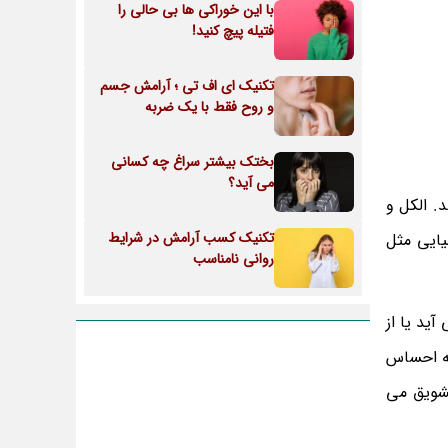
با این خوراکی ها بی حالی را
فتیله پیچ کنید!
تکنیک ای اف تی ؛ آرامش جسم
و روح فقط با یک ضربه
بختک بیشتر سراغ چه کسانی
می آید؟
. الکل و
تکنیک کسب آرامش در شرایط
یایی مثل
روانی نامناسب
ید یا از
ه احساس
تشویق می