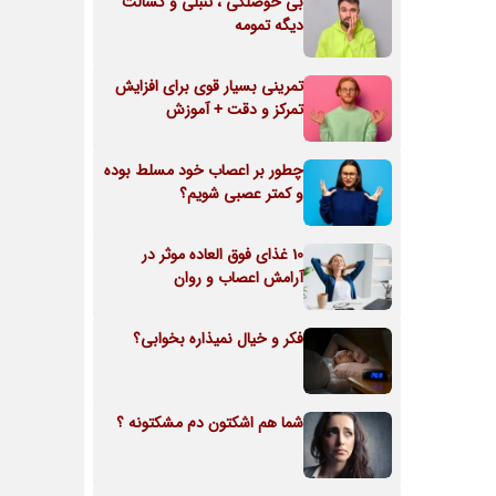
بی حوصلگی ، تنبلی و کسالت
دیگه تمومه
تمرینی بسیار قوی برای افزایش
تمرکز و دقت + آموزش
چطور بر اعصاب خود مسلط بوده
و کمتر عصبی شویم؟
10 غذای فوق العاده موثر در
آرامش اعصاب و روان
فکر و خیال نمیذاره بخوابی؟
شما هم اشکتون دم مشکتونه ؟