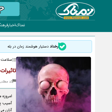
نمناک
اخبار
فرهنگ
رخداد
دستیار هوشمند زمان در بله
سلامت
تاثیرات
کد مطلب : 58
امروزه 
آسیب پذ
آنان می 