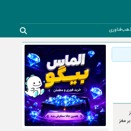
ذهب
فناوری
ر مغز