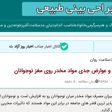
 و هنر
سرگرمی
خانواده
تناسب اندام
دنیای مد
سلامت
آشپزخونه
دین و م
کانال اخبار جذاب
اخبار روز آزاد
بله
سلامت روان
 و عوارض جدی مواد مخدر روی مغز نوجوانان
456
زمان مطالعه : 5 دقیقه
میزان مصرف مواد مخدر میان نوجوانان رو به افزایش است و نوجوانان از
یر ترین قشر های جامعه در برابر این مواد هستند که تاثیرات مخربی ب
گذارد.