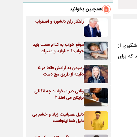
همچنین بخوانید
راهکار رفع دلشوره و اضطراب
موقع خواب به کدام سمت باید
شگیری از
خوابید؟ + فواید و مضرات
د که برای
رسیدن به آرامش فقط در 5
دقیقه از طریق مچ دست
وقتی دیر میخوابید چه اتفاقی
برایتان می افتد ؟
دلیل عصبانیت زیاد و خشم بی
دلیل شما اینجاست