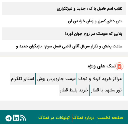
تقلب اسم فامیل با ک ؛ جدید و غیرتکراری
متن دعای کمیل و زمان خواندن آن
بلایی که سوسک سر زوج جوان آورد!
ساعت پخش و تکرار سریال آقای قاضی فصل سوم+ بازیگران جدید و
داستان
طرز تهیه سالاد ماکارونی خانگی خوشمزه و لذیذ + آموزش تصویری
لینک های ویژه
طرز تهیه پاستا با سس آلفردو و مرغ فوری + آموزش تصویری پنه
مراکز خرید کربلا و نجف
قیمت جاروبرقی بوش
استارز تلگرام
جواب کامل اسم فامیل با “س”
تور مشهد با قطار
خرید بلیط قطار
ماه قرمز نشانه آخر دنیا در آسمان ظاهر شد !
جملات زیبا برای بهترین پدر دنیا
صفحه نخست
درباره نمناک
تبلیغات در نمناک
معجزات سوره توحید در برآورده شدن سریع حاجت