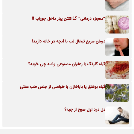
“معجزه درمانی” گذاشتن پیاز داخل جوراب !!
درمان سریع تبخال لب با آنچه در خانه دارید!
گیاه گلرنگ یا زعفران مصنوعی واسه چی خوبه؟
گیاه بوقناق یا باباخازن با خواصی از جنس طب سنتی
دل درد اول صبح از چیه؟