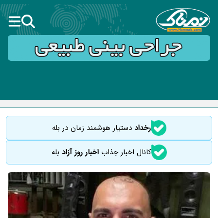
رخداد
دستیار هوشمند زمان در بله
کانال اخبار جذاب
اخبار روز آزاد
بله