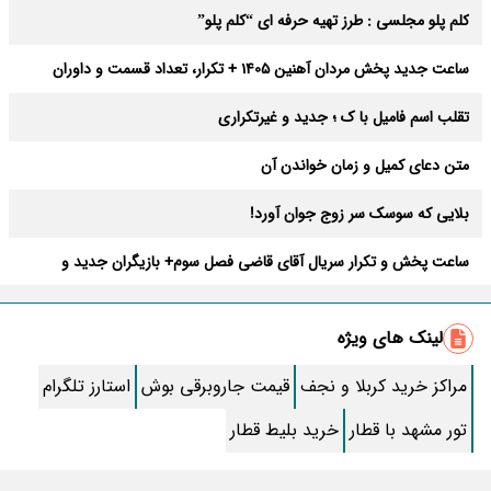
کلم پلو مجلسی : طرز تهیه حرفه ای “کلم پلو”
ساعت جدید پخش مردان آهنین 1405 + تکرار، تعداد قسمت و داوران
تقلب اسم فامیل با ک ؛ جدید و غیرتکراری
متن دعای کمیل و زمان خواندن آن
بلایی که سوسک سر زوج جوان آورد!
ساعت پخش و تکرار سریال آقای قاضی فصل سوم+ بازیگران جدید و
داستان
طرز تهیه سالاد ماکارونی خانگی خوشمزه و لذیذ + آموزش تصویری
لینک های ویژه
طرز تهیه پاستا با سس آلفردو و مرغ فوری + آموزش تصویری پنه
مراکز خرید کربلا و نجف
قیمت جاروبرقی بوش
استارز تلگرام
جواب کامل اسم فامیل با “س”
تور مشهد با قطار
خرید بلیط قطار
ماه قرمز نشانه آخر دنیا در آسمان ظاهر شد !