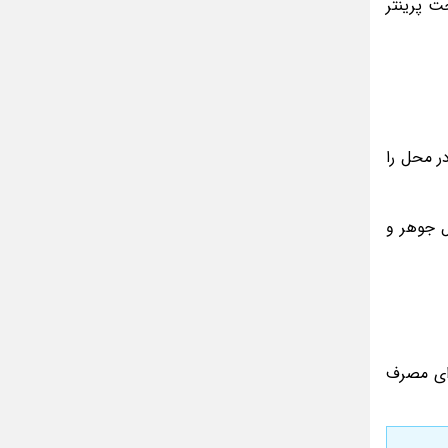
ت پرینتر
مینا جعفر زاده
بازیگران سریال رویای نیمه شب کنار همسر و
خانواده شان+ عکسهای شخصی جذاب
متن کامل زیارت عاشورا همراه با ترجمه و صوت
ادویه های لاغر کننده برای شما که چاق هستید
ر محل را
متن زیارت عاشورا بدون ترجمه با خط درشت
و خوانا
ل جوهر و
رای مصرف