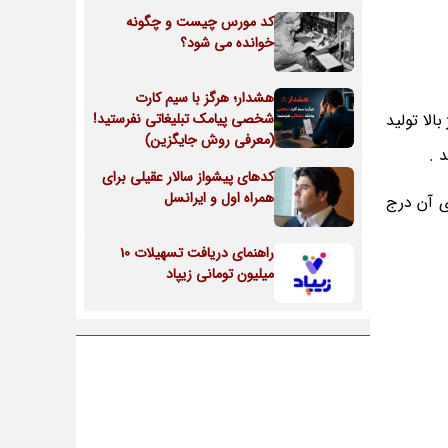
کد مورس چیست و چگونه
خوانده می شود؟
هشدار؛ هرگز با سیم کارت
الا تولید
شخصی پیامک تبلیغاتی نفرستید!
(معرفی روش جایگزین)
د .
کدهای پیشواز سالار عقیلی برای
همراه اول و ایرانسل
ی آن درج
راهنمای دریافت تسهیلات 10
میلیون تومانی زیپاد