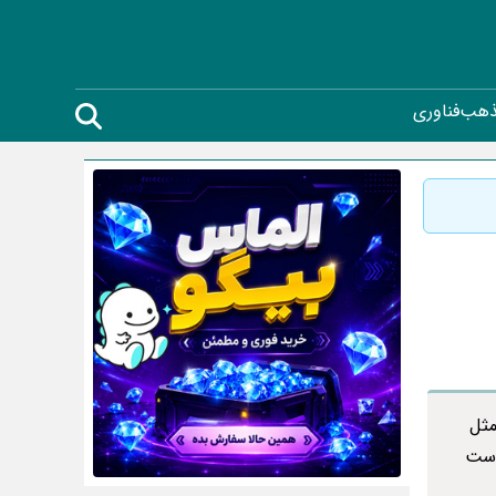
ذهب
فناوری
مثل
است