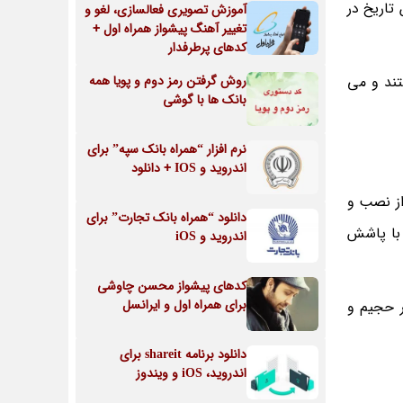
تاریخ در
آموزش تصویری فعالسازی، لغو و
تغییر آهنگ پیشواز همراه اول +
کدهای پرطرفدار
تند و می
روش گرفتن رمز دوم و پویا همه
بانک ها با گوشی
نرم افزار “همراه بانک سپه” برای
اندروید و IOS + دانلود
ز نصب و
دانلود “همراه بانک تجارت” برای
 با پاشش
اندروید و iOS
کدهای پیشواز محسن چاوشی
برای همراه اول و ایرانسل
ر حجیم و
دانلود برنامه shareit برای
اندروید، iOS و ویندوز