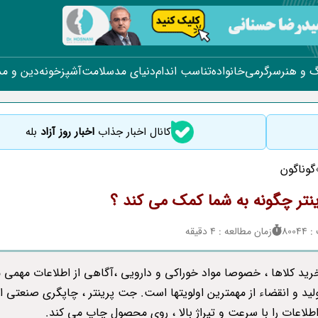
 و هنر
سرگرمی
خانواده
تناسب اندام
دنیای مد
سلامت
آشپزخونه
دین و م
کانال اخبار جذاب
اخبار روز آزاد
بله
گوناگون
تر چگونه به شما کمک می کند ؟
800
زمان مطالعه : 4 دقیقه
رید کلاها ، خصوصا مواد خوراکی و دارویی ،آگاهی از اطلاعات مهمی 
ولید و انقضاء از مهمترین اولویتها است. جت پرینتر ، چاپگری صنعتی 
اطلاعات را با سرعت و تیراژ بالا ، روی محصول چاپ می کند.