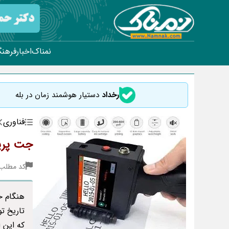
نمناک
اخبار
فرهنگ
رخداد
دستیار هوشمند زمان در بله
فناوری
جت پرین
کد مطلب : 44
هنگام خ
تاریخ ت
که این 