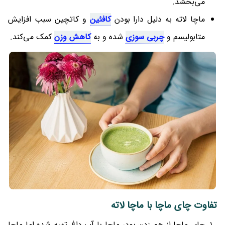
می‌بخشد.
ماچا لاته به دلیل دارا بودن
کافئین
و کاتچین سبب افزایش
متابولیسم و
چربی سوزی
شده و به
کاهش وزن
کمک می‌کند.
تفاوت چای ماچا با ماچا لاته
چای ماچا از هم زدن پودر ماچا با آب داغ تهیه شده اما ماچا