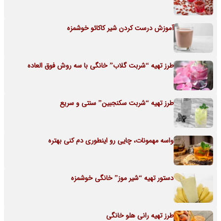
آموزش درست کردن شیر کاکائو خوشمزه
طرز تهیه “شربت گلاب” خانگی با سه روش فوق العاده
طرز تهیه “شربت سکنجبین” سنتی و سریع
واسه مهمونات، چایی رو اینطوری دم کنی بهتره
دستور تهیه “شیر موز” خانگی خوشمزه
طرز تهیه رانی هلو خانگی