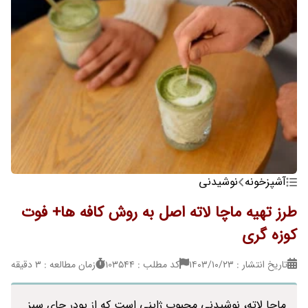
آشپزخونه
نوشیدنی
طرز تهیه ماچا لاته اصل به روش کافه ها+ فوت
کوزه گری
تاریخ انتشار : ۱۴۰۳/۱۰/۲۳
کد مطلب : 103544
زمان مطالعه : 3 دقیقه
ماچا لاته، نوشیدنی محبوب ژاپنی است که از پودر چای سبز