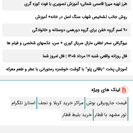
طرز تهیه میرزا قاسمی شمالی؛ آموزش تصویری با فوت‌ کوزه گری
روش جالب تشخیص شهاب سنگ اصل در خانه+ آموزش
90 اسم گروه خفن برای گروه دورهمی دوستانه و خانوادگی
بیوگرافی سحر لطفی مارال سریال کوری + سن، عکسهای شخصی و فیلم ها
فال روزانه واقعی شنبه ۱۷ مرداد ۱۴۰۵ | فال امروز شما
آموزش پخت “باقالی پلو” با گوشت خوشمزه رستورانی با عطر و طعم معرکه
تولدت مبارک پسرم با جملات و پیام های احساسی
لینک های ویژه
سدر برای چی خوبه؟ خواص سدر برای پوست و مو + دستور
قیمت جاروبرقی بوش
مراکز خرید کربلا و نجف
استارز تلگرام
فال روزانه یکشنبه ۱۸ مرداد ۱۴۰۵ | فال امروز | فال روزانه شخصی
تور مشهد با قطار
خرید بلیط قطار
فال روزانه یکشنبه ۱۸ مرداد ۱۴۰۵ | فال امروز | فال روزانه شخصی