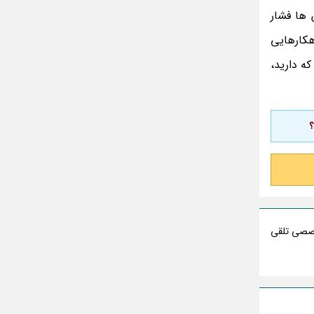
مینا جعفر زاده
 ها فشار
بازیگران سریال رویای نیمه شب کنار همسر و
خانواده شان+ عکسهای شخصی جذاب
هکارهایی
متن کامل زیارت عاشورا همراه با ترجمه و صوت
ه دارید،
ادویه های لاغر کننده برای شما که چاق هستید
متن زیارت عاشورا بدون ترجمه با خط درشت
؟
و خوانا
خصصی تلقی