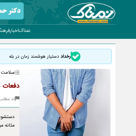
نمناک
اخبار
فرهنگ
رخداد
دستیار هوشمند زمان در بله
سلامت
دفعات د
کد مطلب : 06
دستشویی
مثانه م