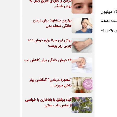
درمان و نابودی سریع زگیل به
روش خانگی
طبق مطالعات انجام شده، بی اختیاری در ادرار یا بیرون ریختن ناگهانی ادرار بدون این که کنترل آن را داشته باشید، حدوداً 25 میلیون
 دست بدهد
بهترین پیشنهاد برای درمان
خانگی ضعف بدن
 رفتن به
روش ابن سینا برای درمان غده
چربی زیر پوست
24 درمان خانگی برای کاهش تب
“معجزه درمانی” گذاشتن پیاز
داخل جوراب !!
گیاه بوقناق یا باباخازن با خواصی
از جنس طب سنتی