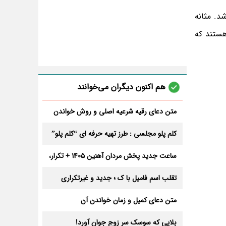
د. مثانه
سئله دچار هستند که
هم اکنون دیگران می‌خوانند
متن دعای رقیه شرعیه اصلی و روش خواندن
آن برای ازدواج و ثروت + عوارض
کلم پلو مجلسی : طرز تهیه حرفه ای “کلم پلو”
ساعت جدید پخش مردان آهنین 1405 + تکرار،
تعداد قسمت و داوران
تقلب اسم فامیل با ک ؛ جدید و غیرتکراری
متن دعای کمیل و زمان خواندن آن
بلایی که سوسک سر زوج جوان آورد!