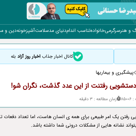
 و هنر
سرگرمی
خانواده
تناسب اندام
دنیای مد
سلامت
آشپزخونه
دین و م
کانال اخبار جذاب
اخبار روز آزاد
بله
پیشگیری و بیماریها
ستشویی رفتنت از این عدد گذشت، نگران شو!
850
زمان مطالعه : 3 دقیقه
 رفتن یک امر طبیعی برای همه ی انسان هاست، اما تعداد دفعات تخ
یتواند نشانه هایی از مشکلات درونی شما داشته باشد.