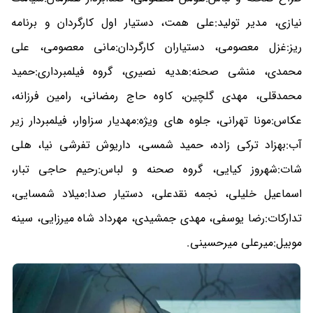
نیازی، مدیر تولید:علی همت، دستیار اول کارگردان و برنامه
ریز:غزل معصومی، دستیاران کارگردان:مانی معصومی، علی
محمدی، منشی صحنه:هدیه نصیری، گروه فیلمبرداری:حمید
محمدقلی، مهدی گلچین، کاوه حاج رمضانی، رامین فرزانه،
عکاس:مونا تهرانی، جلوه های ویژه:مهدیار سزاوار، فیلمبردار زیر
آب:بهزاد ترکی زاده، حمید شمسی، داریوش تفرشی نیا، هلی
شات:شهروز کیایی، گروه صحنه و لباس:رحیم حاجی تبار،
اسماعیل خلیلی، نجمه نقدعلی، دستیار صدا:میلاد شمسایی،
تدارکات:رضا یوسفی، مهدی جمشیدی، مهرداد شاه میرزایی، سینه
موبیل:میرعلی میرحسینی.