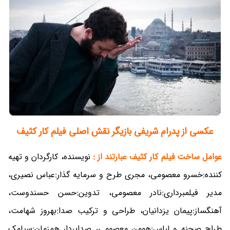
عکسی از پدرام شریفی بازیگر نقش اصلی فیلم کار کثیف
عوامل ساخت فیلم کار کثیف عبارتند از :
نویسنده، کارگردان و تهیه
کننده:خسرو معصومی، مجری طرح و سرمایه گذار:عباس نصیری،
مدیر فیلمبرداری:نادر معصومی، تدوین:حسن حسندوست،
آهنگساز:پیمان یزدانیان، طراحی و ترکیب صدا:بهروز شهامت،
طراح صحنه و لباس:هومن معصومی، صدابردار همزمان:سیامک