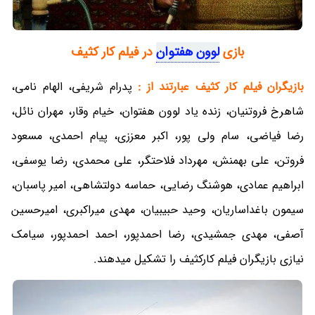
بازی
لوون هفتوان
در فیلم کار کثیف
بازیگران فیلم کار کثیف عبارتند از :
پدرام شریفی، الهام نامی،
شاهرخ فروتنیان، زنده یاد لوون هفتوان، خیام وقار، مهران نائل،
رضا فیاضی، سام ولی پور، اکبر معززی، پیام احمدی، مسعود
فروتن، علی بهمنش، مهرداد فلاحتگر، علی محمدی، رضا یوسفی،
ابراهیم عمادی، هوشنگ رضایی، حماسه دولتشاهی، امیر پاسبان،
سیمون باغداساریان، وحید حبیبیان، مهدی میراکبری، امیرحسین
آصفی، مهدی جمشیدی، رضا احمدپور، احمد احمدپور، سیامک
نیازی بازیگران فیلم کارکثیف را تشکیل میدهند.