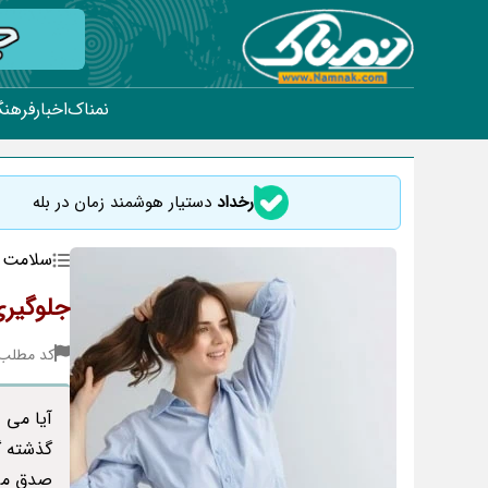
نمناک
اخبار
فرهنگ
رخداد
دستیار هوشمند زمان در بله
سلامت
جلوگیری
کد مطلب : 
آیا می 
گذشته گ
صدق می