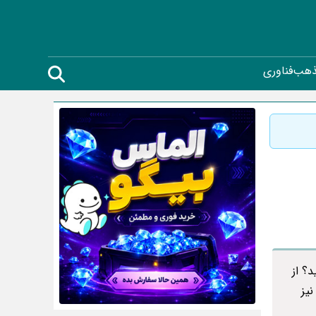
ذهب
فناوری
؟ از
یز