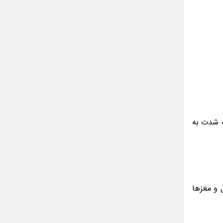
مینا جعفر زاده
بازیگران سریال رویای نیمه شب کنار همسر و
خانواده شان+ عکسهای شخصی جذاب
متن کامل زیارت عاشورا همراه با ترجمه و صوت
ادویه های لاغر کننده برای شما که چاق هستید
متن زیارت عاشورا بدون ترجمه با خط درشت
و خوانا
ه شدت به
 و مغزها