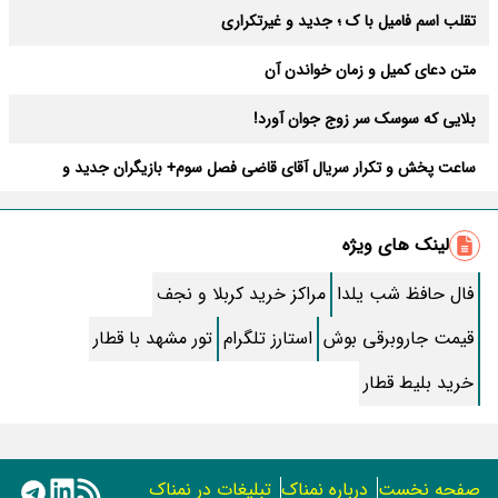
تقلب اسم فامیل با ک ؛ جدید و غیرتکراری
متن دعای کمیل و زمان خواندن آن
بلایی که سوسک سر زوج جوان آورد!
ساعت پخش و تکرار سریال آقای قاضی فصل سوم+ بازیگران جدید و
داستان
طرز تهیه سالاد ماکارونی خانگی خوشمزه و لذیذ + آموزش تصویری
لینک های ویژه
طرز تهیه پاستا با سس آلفردو و مرغ فوری + آموزش تصویری پنه
فال حافظ شب یلدا
مراکز خرید کربلا و نجف
جواب کامل اسم فامیل با “س”
قیمت جاروبرقی بوش
استارز تلگرام
تور مشهد با قطار
ماه قرمز نشانه آخر دنیا در آسمان ظاهر شد !
خرید بلیط قطار
جملات زیبا برای بهترین پدر دنیا
معجزات سوره توحید در برآورده شدن سریع حاجت
صفحه نخست
درباره نمناک
تبلیغات در نمناک