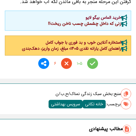
گرفتن این مرحله منجر به باقی ماندن لکه آب خواهد شد.
خرید الماس بیگو لایو
زنی که داخل چشمش چسب ناخن ریخت!!
استخاره آنلاین خوب و بد فوری با جواب کامل
راهنمای کامل یارانه نقدی ۱۴۰۵؛ مبلغ، زمان واریز، دهک‌بندی
6
105
منبع:
بخش سبک زندگی نمناک/ح.ب/ن
برچسب‌:
خانه تکانی
سرویس بهداشتی
مطالب پیشنهادی