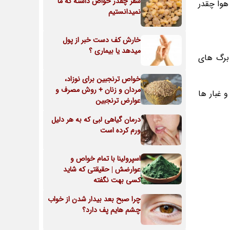
سقز چقدر خواص داشته که ما
 هوا چقدر
نمیدانستیم
خارش کف دست خبر از پول
میدهد یا بیماری ؟
برگ های
خواص ترنجبین برای نوزاد،
مردان و زنان + روش مصرف و
 غبار ها
عوارض ترنجبین
درمان گیاهی لبی که به هر دلیل
ورم کرده است
اسپرولینا با تمام خواص و
عوارضش | حقیقتی که شاید
کسی بهت نگفته
چرا صبح بعد بیدار شدن از خواب
چشم هایم پف دارد؟