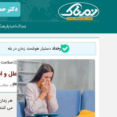
نمناک
اخبار
فرهنگ
رخداد
دستیار هوشمند زمان در بله
سلامت
علل و ا
کد مطلب : 51
هر زمان
می کنند