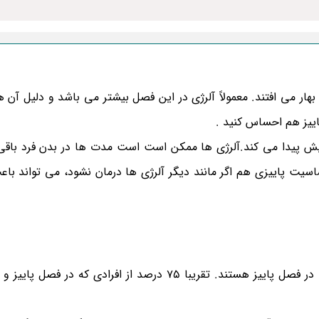
هار می افتند. معمولاً آلرژی در این فصل بیشتر می باشد و دلیل آن 
اییز هم احساس کنید .
زایش پیدا می کند.آلرژی ها ممکن است است مدت ها در بدن فرد باقی 
یت پاییزی هم اگر مانند دیگر آلرژی ها درمان نشود، می تواند با
گرده افشان ها از رایج ترین علت های آلرژی های فصلی در فصل پاییز هستند. تقریبا 75 درصد از افرادی که 