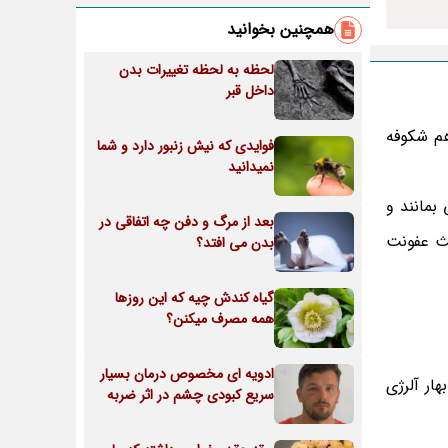
همچنین بخوانید
لحظه به لحظه تغییرات بدن
داخل قبر
هم شکوفه
فوایدی که نیش زنبور دارد و شما
نمیدانید
بمانند و
بعد از مرگ و دفن چه اتفاقی در
عث عفونت
بدن می افتد؟
گیاه کندش چیه که این روزها
همه مصرف میکنن؟
ادویه ای مخصوص درمان بسیار
در فصل پاییز و بهار آلرژی
سریع کبودی چشم در اثر ضربه