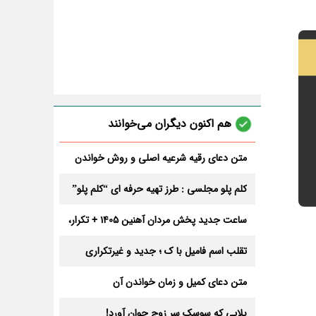
هم اکنون دیگران می‌خوانند
متن دعای رقیه شرعیه اصلی و روش خواندن
آن برای ازدواج و ثروت + عوارض
کلم پلو مجلسی : طرز تهیه حرفه ای “کلم پلو”
ساعت جدید پخش مردان آهنین 1405 + تکرار،
تعداد قسمت و داوران
تقلب اسم فامیل با ک ؛ جدید و غیرتکراری
متن دعای کمیل و زمان خواندن آن
بلایی که سوسک سر زوج جوان آورد!