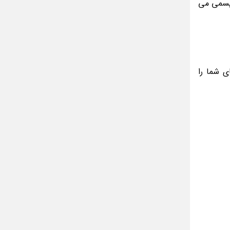
مینا جعفر زاده
گلیسمی می
بازیگران سریال رویای نیمه شب کنار همسر و
خانواده شان+ عکسهای شخصی جذاب
متن کامل زیارت عاشورا همراه با ترجمه و صوت
ادویه های لاغر کننده برای شما که چاق هستید
ی شما را
متن زیارت عاشورا بدون ترجمه با خط درشت
و خوانا