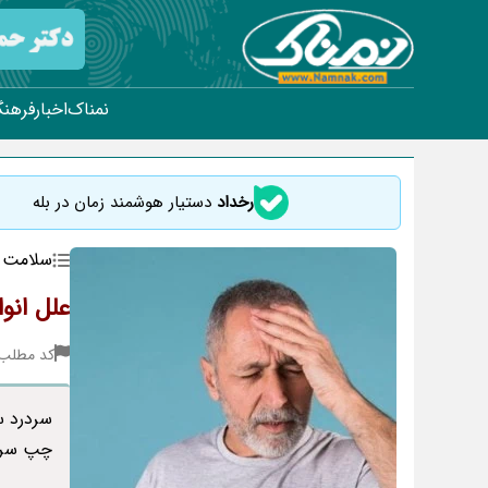
نمناک
اخبار
فرهنگ
رخداد
دستیار هوشمند زمان در بله
سلامت
علل انو
کد مطلب : 70
سردرد س
چپ سر و