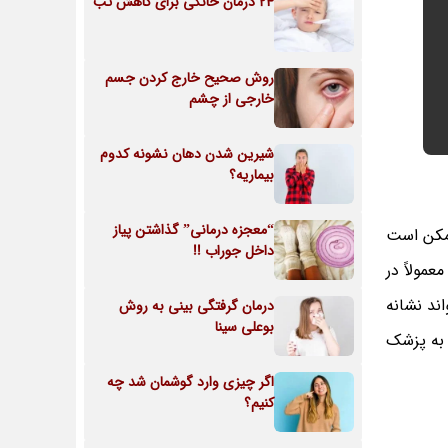
24 درمان خانگی برای کاهش تب
روش صحیح خارج کردن جسم
خارجی از چشم
شیرین شدن دهان نشونه کدوم
بیماریه؟
“معجزه درمانی” گذاشتن پیاز
ممکن است
داخل جوراب !!
مولاً در
ند نشانه
درمان گرفتگی بینی به روش
بوعلی سینا
 به پزشک
اگر چیزی وارد گوشمان شد چه
کنیم؟