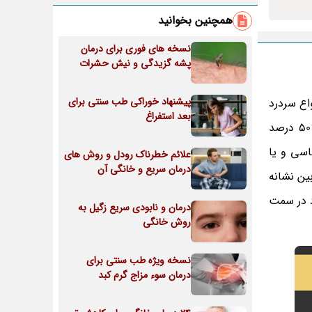
همچنین بخوانید
نسخه های فوری برای درمان
پشه گزیدگی و نیش حشرات
پیشنهاد خوراکی طب سنتی برای
اع سردرد
بعد استفراغ
که باعث درد در سمت چپ می شود دردی را توضیح می دهد و به فرد کمک می کند تا درمان درست را انجام دهد، تقریباً 50 درصد
اسی و یا
علائم خطرناک رودل و روش های
درمان سریع و خانگی آن
ین نشانه
د در سمت
درمان و نابودی سریع زگیل به
روش خانگی
نسخه ویژه طب سنتی برای
درمان سوء مزاج گرم کبد