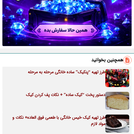
همچنین بخوانید
طرز تهیه “پنکیک” ساده خانگی مرحله به مرحله
دستور پخت “کیک ساده” + نکات پف کردن کیک
طرز تهیه کیک خیس خانگی با طعمی فوق العاده+ نکات و
مواد لازم