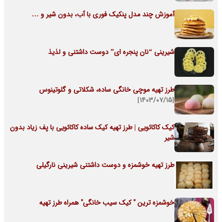
آموزش چند مدل پنکیک فوری با آب، بدون شیر و …
شیرینی “نان پنجره ای” دوست داشتنی و لذیذ
طرز تهیه موچی خانگی ساده، شکلاتی و گلوتینوس
[۱۴۰۳/۰۷/۱۵]
کیک کاکائویی | طرز تهیه کیک ساده کاکائویی با پف زیاد بدون
شیر
طرز تهیه خوشمزه و دوست داشتنی شیرینی نارگیلی
خوشمزه ترین " کیک سیب خانگی" همراه طرز تهیه