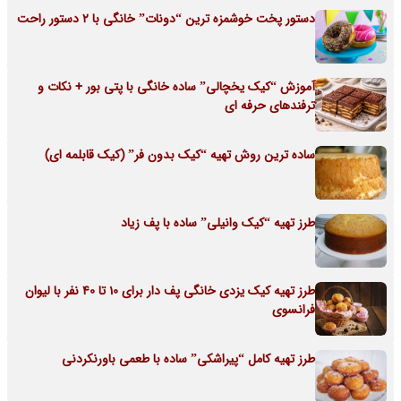
دستور پخت خوشمزه ترین “دونات” خانگی با 2 دستور راحت
آموزش “کیک یخچالی” ساده خانگی با پتی بور + نکات و
ترفندهای حرفه ای
ساده ترین روش تهیه “کیک بدون فر” (کیک قابلمه ای)
طرز تهیه “کیک وانیلی” ساده با پف زیاد
طرز تهیه کیک یزدی خانگی پف دار برای 10 تا 40 نفر با لیوان
فرانسوی
طرز تهیه کامل “پیراشکی” ساده با طعمی باورنکردنی