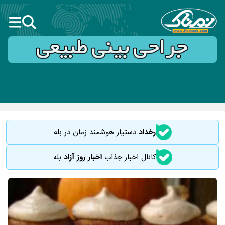
رخداد
دستیار هوشمند زمان در بله
کانال اخبار جذاب
اخبار روز آزاد
بله