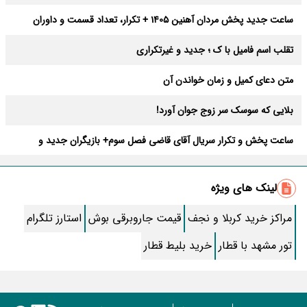
ساعت جدید پخش مردان آهنین 1405 + تکرار، تعداد قسمت و داوران
تقلب اسم فامیل با ک ؛ جدید و غیرتکراری
متن دعای کمیل و زمان خواندن آن
بلایی که سوسک سر زوج جوان آورد!
ساعت پخش و تکرار سریال آقای قاضی فصل سوم+ بازیگران جدید و
داستان
طرز تهیه سالاد ماکارونی خانگی خوشمزه و لذیذ + آموزش تصویری
لینک های ویژه
طرز تهیه پاستا با سس آلفردو و مرغ فوری + آموزش تصویری پنه
مراکز خرید کربلا و نجف
قیمت جاروبرقی بوش
استارز تلگرام
جواب کامل اسم فامیل با “س”
تور مشهد با قطار
خرید بلیط قطار
ماه قرمز نشانه آخر دنیا در آسمان ظاهر شد !
جملات زیبا برای بهترین پدر دنیا