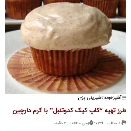
آشپزخونه
شیرینی پزی
طرز تهیه “کاپ کیک کدوتنبل” با کرم دارچین
کد مطلب : 27179
زمان مطالعه : 2 دقیقه