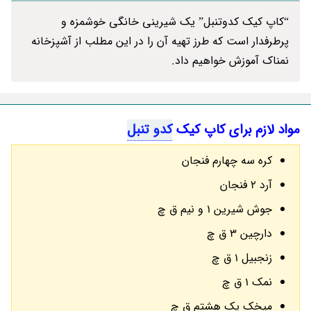
“کاپ کیک کدوتنبل” یک شیرینی خانگی خوشمزه و
پرطرفدار است که طرز تهیه آن را در این مطلب از آشپزخانه
نمناک آموزش خواهیم داد.
مواد لازم برای کاپ کیک
کدو تنبل
کره سه چهارم فنجان
آرد 2 فنجان
جوش شیرین 1 و نیم ق چ
دارچین 3 ق چ
زنجبیل 1 ق چ
نمک 1 ق چ
میخک یک هشتم ق چ