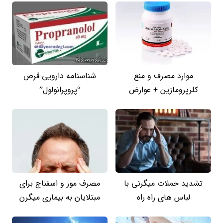
موارد مصرف و منع
شناسنامه دارویی قرص
کلرپرومازین + عوارض
“پروپرانولول”
تشدید حملات میگرنی با
مصرف موز و اسفناج برای
لباس های راه راه
مبتلایان به بیماری میگرن