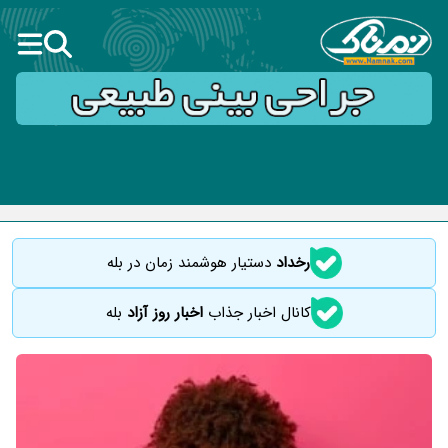
رخداد
دستیار هوشمند زمان در بله
کانال اخبار جذاب
اخبار روز آزاد
بله