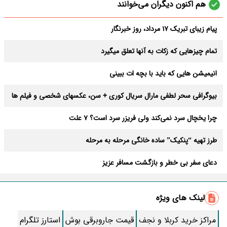
هم اکنون دیگران می‌خوانند
پیام زیبای تبریک 17 مرداد، روز خبرنگار
تمام چیزهایی که زکات به آنها تعلق میگیرد
انیمیشن هایی که باید با بچه ات ببینی
بیوگرافی سحر لطفی مارال سریال کوری + سن، عکسهای شخصی و فیلم ها
چرا یخچال سرد نمی‌کند ولی فریزر سرد است؟ 7 علت
طرز تهیه “پنکیک” ساده خانگی مرحله به مرحله
دعای سفر بی خطر و بازگشت مسافر عزیز
متن کامل زیارت عاشورا همراه با ترجمه و صوت
لینک های ویژه
بلایی که انگشت کردن در بینی سرتان می آورد
مراکز خرید کربلا و نجف
قیمت جاروبرقی بوش
استارز تلگرام