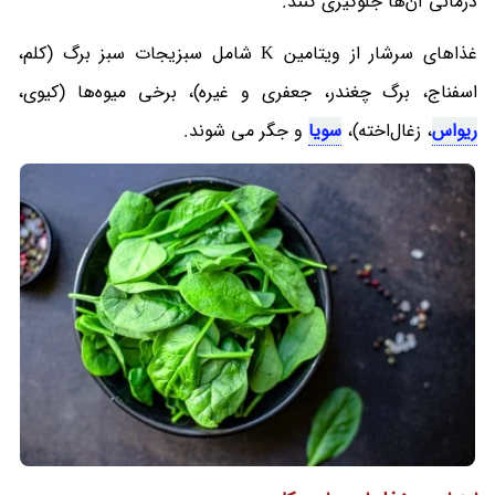
درمانی آن‌ها جلوگیری کنند.
غذاهای سرشار از ویتامین K شامل سبزیجات سبز برگ (کلم،
اسفناج، برگ چغندر، جعفری و غیره)، برخی میوه‌ها (کیوی،
ریواس
، زغال‌اخته)،
سویا
و جگر می شوند.