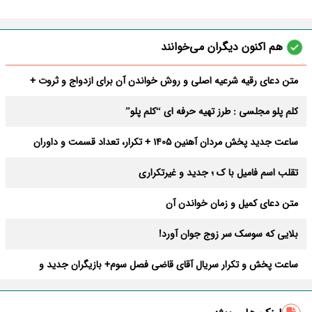
هم اکنون دیگران می‌خوانند
متن دعای رقیه شرعیه اصلی و روش خواندن آن برای ازدواج و ثروت +
عوارض
کلم پلو مجلسی : طرز تهیه حرفه ای “کلم پلو”
ساعت جدید پخش مردان آهنین 1405 + تکرار، تعداد قسمت و داوران
تقلب اسم فامیل با ک ؛ جدید و غیرتکراری
متن دعای کمیل و زمان خواندن آن
بلایی که سوسک سر زوج جوان آورد!
ساعت پخش و تکرار سریال آقای قاضی فصل سوم+ بازیگران جدید و
داستان
طرز تهیه سالاد ماکارونی خانگی خوشمزه و لذیذ + آموزش تصویری