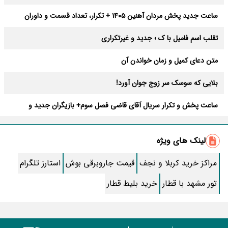
ساعت جدید پخش مردان آهنین 1405 + تکرار، تعداد قسمت و داوران
تقلب اسم فامیل با ک ؛ جدید و غیرتکراری
متن دعای کمیل و زمان خواندن آن
بلایی که سوسک سر زوج جوان آورد!
ساعت پخش و تکرار سریال آقای قاضی فصل سوم+ بازیگران جدید و
داستان
طرز تهیه سالاد ماکارونی خانگی خوشمزه و لذیذ + آموزش تصویری
لینک های ویژه
طرز تهیه پاستا با سس آلفردو و مرغ فوری + آموزش تصویری پنه
مراکز خرید کربلا و نجف
قیمت جاروبرقی بوش
استارز تلگرام
جواب کامل اسم فامیل با “س”
تور مشهد با قطار
خرید بلیط قطار
ماه قرمز نشانه آخر دنیا در آسمان ظاهر شد !
جملات زیبا برای بهترین پدر دنیا