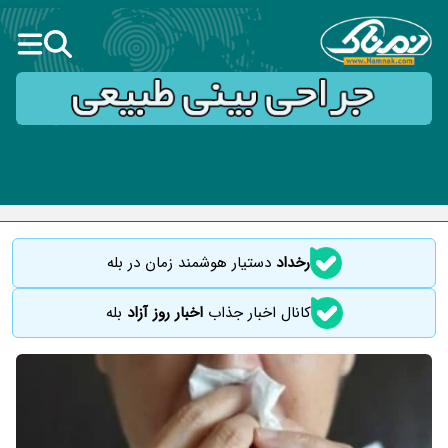
رخداد
دستیار هوشمند زمان در بله
کانال اخبار جذاب
اخبار روز آزاد
بله